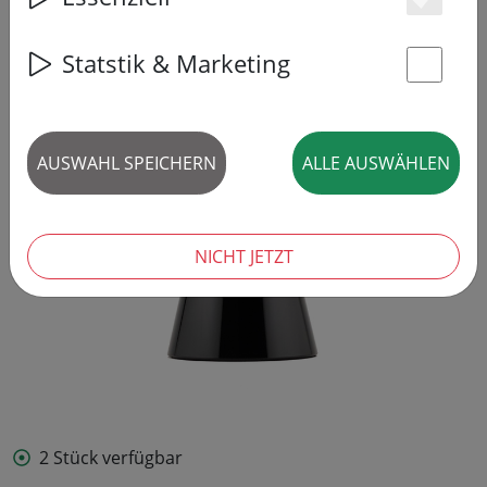
Es
Statstik & Marketing
St
AUSWAHL SPEICHERN
ALLE AUSWÄHLEN
NICHT JETZT
2 Stück verfügbar