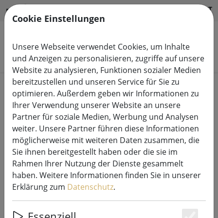
HILFE & SUPPORT
DE
Cookie Einstellungen
Unsere Webseite verwendet Cookies, um Inhalte
Produkte suchen
und Anzeigen zu personalisieren, zugriffe auf unsere
Website zu analysieren, Funktionen sozialer Medien
bereitzustellen und unseren Service für Sie zu
Start
Leuchtdeko
Leuchtdekoration Innen
optimieren. Außerdem geben wir Informationen zu
Ihrer Verwendung unserer Website an unsere
Partner für soziale Medien, Werbung und Analysen
weiter. Unsere Partner führen diese Informationen
möglicherweise mit weiteren Daten zusammen, die
HomeBound by KY LED Akku
Sie ihnen bereitgestellt haben oder die sie im
Tischleuchte Mushie
Rahmen Ihrer Nutzung der Dienste gesammelt
batteriebetrieben 21 cm Schwarz
haben. Weitere Informationen finden Sie in unserer
Erklärung zum
Datenschutz
.
Essenziell