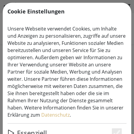
HILFE & SUPPORT
DE
Cookie Einstellungen
Unsere Webseite verwendet Cookies, um Inhalte
Produkte suchen
und Anzeigen zu personalisieren, zugriffe auf unsere
Website zu analysieren, Funktionen sozialer Medien
bereitzustellen und unseren Service für Sie zu
Start
Leuchtdeko
Leuchtdekoration Innen
optimieren. Außerdem geben wir Informationen zu
Ihrer Verwendung unserer Website an unsere
Partner für soziale Medien, Werbung und Analysen
weiter. Unsere Partner führen diese Informationen
möglicherweise mit weiteren Daten zusammen, die
HomeBound by KY LED Akku
Sie ihnen bereitgestellt haben oder die sie im
Tischleuchte Mush
Rahmen Ihrer Nutzung der Dienste gesammelt
batteriebetrieben 26 cm ocker
haben. Weitere Informationen finden Sie in unserer
Erklärung zum
Datenschutz
.
Essenziell