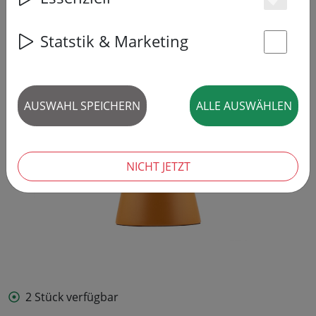
Es
Statstik & Marketing
St
AUSWAHL SPEICHERN
ALLE AUSWÄHLEN
NICHT JETZT
2 Stück verfügbar