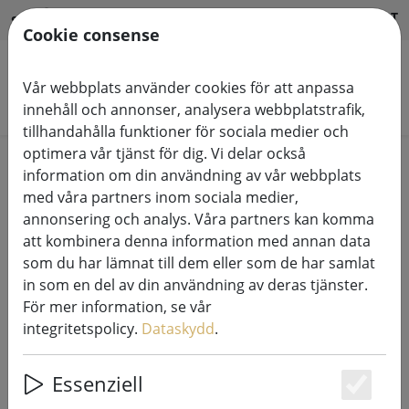
HILFE & SUPPORT
SV
Cookie consense
Vår webbplats använder cookies för att anpassa
Sök produkter
innehåll och annonser, analysera webbplatstrafik,
tillhandahålla funktioner för sociala medier och
optimera vår tjänst för dig. Vi delar också
Home
Ljusslingor
information om din användning av vår webbplats
med våra partners inom sociala medier,
annonsering och analys. Våra partners kan komma
att kombinera denna information med annan data
som du har lämnat till dem eller som de har samlat
Kaemingk Lumineo LED ljusslinga
in som en del av din användning av deras tjänster.
Basic med dimmer 180 LED varmvit
För mer information, se vår
utomhus 13,5m transparent
integritetspolicy.
Dataskydd
.
Essenziell
Es
7% DISCOUNT