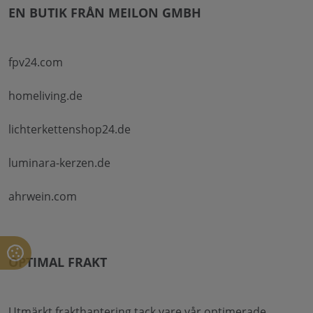
EN BUTIK FRÅN MEILON GMBH
fpv24.com
homeliving.de
lichterkettenshop24.de
luminara-kerzen.de
ahrwein.com
OPTIMAL FRAKT
Utmärkt frakthantering tack vare vår optimerade