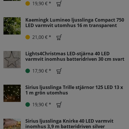
19,90 € *
Kaemingk Lumineo ljusslinga Compact 750
LED varmvit utomhus 16 m transparent
21,00 € *
Lights4Christmas LED-stjärna 40 LED
varmvit inomhus batteridriven 30 cm svart
17,90 € *
Sirius ljusslinga Trille stjärnor 125 LED 13 x
1 m grön utomhus
19,90 € *
Sirius ljusslinga Knirke 40 LED varmvit
inomhus 3,9 m batteridriven silver