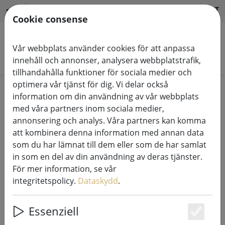
HILFE & SUPPORT
SV
Cookie consense
Vår webbplats använder cookies för att anpassa
Sök produkter
innehåll och annonser, analysera webbplatstrafik,
tillhandahålla funktioner för sociala medier och
optimera vår tjänst för dig. Vi delar också
Home
Försäljning%
information om din användning av vår webbplats
med våra partners inom sociala medier,
annonsering och analys. Våra partners kan komma
att kombinera denna information med annan data
som du har lämnat till dem eller som de har samlat
Broste Copenhagen
in som en del av din användning av deras tjänster.
värmeljushållare Hurricane Leaf
För mer information, se vår
glas 8cm
integritetspolicy.
Dataskydd
.
Essenziell
Es
59% DISCOUNT