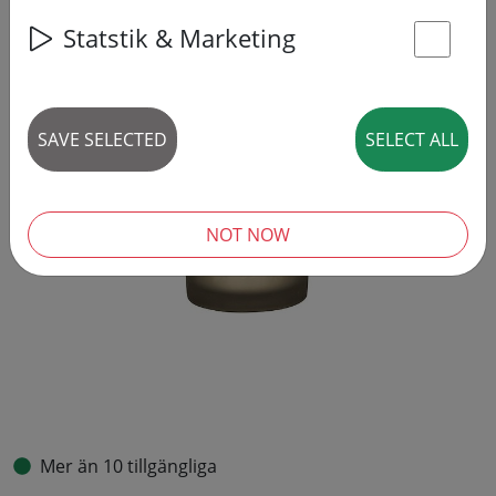
Statstik & Marketing
St
SAVE SELECTED
SELECT ALL
NOT NOW
Mer än 10 tillgängliga