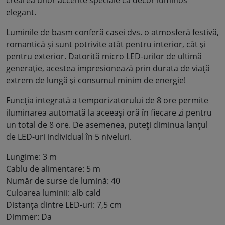
crearea unor accente speciale ca decor luminos
elegant.
Luminile de basm conferă casei dvs. o atmosferă festivă,
romantică și sunt potrivite atât pentru interior, cât și
pentru exterior. Datorită micro LED-urilor de ultimă
generație, acestea impresionează prin durata de viață
extrem de lungă și consumul minim de energie!
Funcția integrată a temporizatorului de 8 ore permite
iluminarea automată la aceeași oră în fiecare zi pentru
un total de 8 ore. De asemenea, puteți diminua lanțul
de LED-uri individual în 5 niveluri.
Lungime: 3 m
Cablu de alimentare: 5 m
Număr de surse de lumină: 40
Culoarea luminii: alb cald
Distanța dintre LED-uri: 7,5 cm
Dimmer: Da