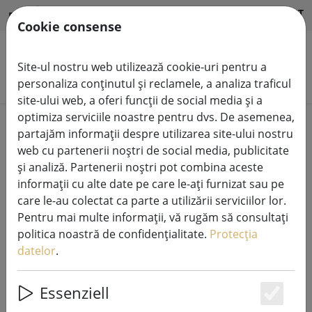
HILFE & SUPPORT
RO
Cookie consense
Site-ul nostru web utilizează cookie-uri pentru a
Căutare produse
personaliza conținutul și reclamele, a analiza traficul
site-ului web, a oferi funcții de social media și a
optimiza serviciile noastre pentru dvs. De asemenea,
Home
Lumini de zână
partajăm informații despre utilizarea site-ului nostru
web cu partenerii noștri de social media, publicitate
și analiză. Partenerii noștri pot combina aceste
informații cu alte date pe care le-ați furnizat sau pe
care le-au colectat ca parte a utilizării serviciilor lor.
Kaemingk Lumineo LED lumini
Pentru mai multe informații, vă rugăm să consultați
zână Basic cu dimmer 40 LED alb
politica noastră de confidențialitate.
Protecția
cald în aer liber 3 m transparent
datelor
.
Essenziell
Es