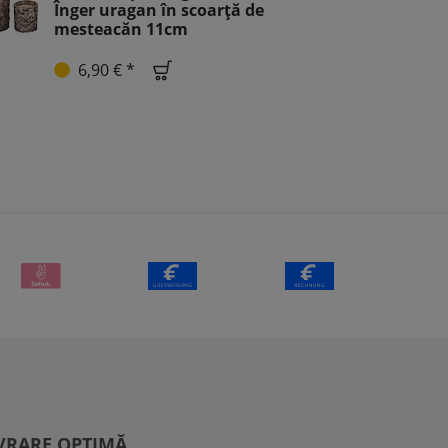
Înger uragan în scoarță de
mesteacăn 11cm
6,90 € *
VRARE OPTIMĂ