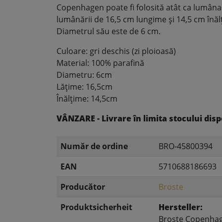
Copenhagen poate fi folosită atât ca lumânare
lumânării de 16,5 cm lungime și 14,5 cm înălț
Diametrul său este de 6 cm.
Culoare: gri deschis (zi ploioasă)
Material: 100% parafină
Diametru: 6cm
Lățime: 16,5cm
Înălțime: 14,5cm
VÂNZARE - Livrare în limita stocului disp
Număr de ordine
BRO-45800394
EAN
5710688186693
Producător
Broste
Produktsicherheit
Hersteller:
Broste Copenha