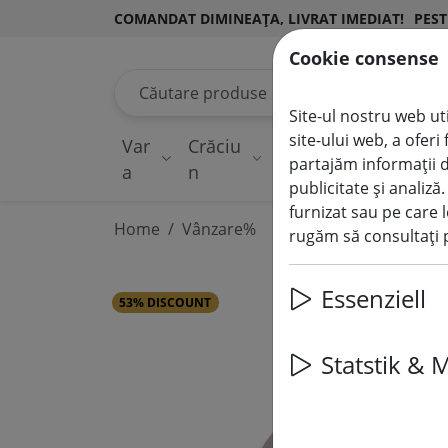
COMANDAT DIMINEAȚA, LIVRAT IMEDIAT!
PEST
Cookie consense
Căutare produse
Site-ul nostru web uti
site-ului web, a ofer
Var
Crăciu
Lumini de
Dec
partajăm informații d
a
n
zână
ilu
publicitate și analiză
furnizat sau pe care l
Home
Vânzare%
rugăm să consultați p
Essenziell
53% DISCOUNT
Statstik & 