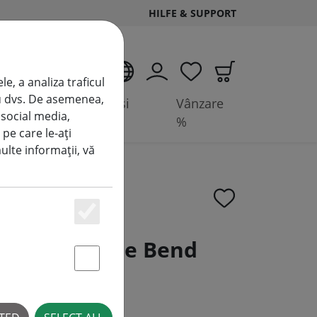
HILFE & SUPPORT
RO
e, a analiza traficul
tru dvs. De asemenea,
 de
Accesorii și
Vânzare
 social media,
baterii
%
 pe care le-ați
multe informații, vă
Essenziell
hagen Candle Bend
his
Statstik & Marketing