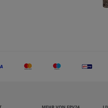
T
MEHR VON FPV24
LI