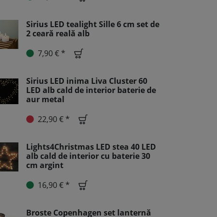
Sirius LED tealight Sille 6 cm set de
2 ceară reală alb
7,90 € *
Sirius LED inima Liva Cluster 60
LED alb cald de interior baterie de
aur metal
22,90 € *
Lights4Christmas LED stea 40 LED
alb cald de interior cu baterie 30
cm argint
16,90 € *
Broste Copenhagen set lanternă