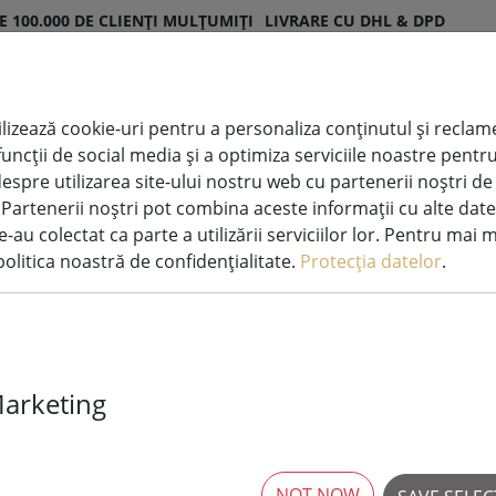
E 100.000 DE CLIENȚI MULȚUMIȚI
LIVRARE CU DHL & DPD
lizează cookie-uri pentru a personaliza conținutul și reclamel
i funcții de social media și a optimiza serviciile noastre pen
orațiuni
Lumânări
Sisteme de lumini
espre utilizarea site-ului nostru web cu partenerii noștri de
minate
LED
zână
. Partenerii noștri pot combina aceste informații cu alte date
e-au colectat ca parte a utilizării serviciilor lor. Pentru mai 
olitica noastră de confidențialitate.
Protecția datelor
.
Broste Copen
Marketing
16cm gri desc
NOT NOW