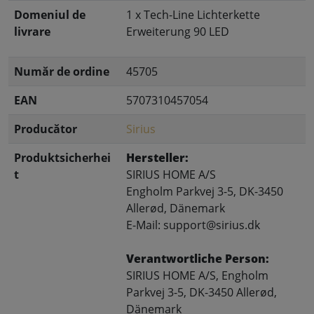
Domeniul de
1 x Tech-Line Lichterkette
livrare
Erweiterung 90 LED
Număr de ordine
45705
EAN
5707310457054
Producător
Sirius
Produktsicherhei
Hersteller:
t
SIRIUS HOME A/S
Engholm Parkvej 3-5, DK-3450
Allerød, Dänemark
E-Mail: support@sirius.dk
Verantwortliche Person:
SIRIUS HOME A/S, Engholm
Parkvej 3-5, DK-3450 Allerød,
Dänemark