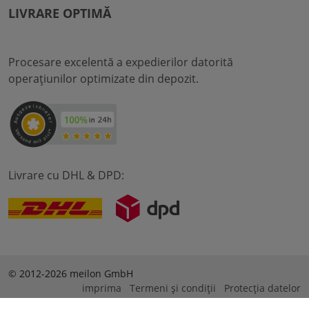
LIVRARE OPTIMĂ
Procesare excelentă a expedierilor datorită
operațiunilor optimizate din depozit.
Livrare cu DHL & DPD:
© 2012-2026 meilon GmbH
imprima
Termeni și condiții
Protecția datelor