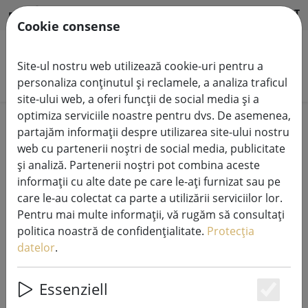
HILFE & SUPPORT
RO
Cookie consense
Site-ul nostru web utilizează cookie-uri pentru a
Căutare produse
personaliza conținutul și reclamele, a analiza traficul
site-ului web, a oferi funcții de social media și a
optimiza serviciile noastre pentru dvs. De asemenea,
Home
Sisteme de lumini de zână
partajăm informații despre utilizarea site-ului nostru
lanțuri luminoase 230V cu sistem LED Tech-Line
web cu partenerii noștri de social media, publicitate
și analiză. Partenerii noștri pot combina aceste
informații cu alte date pe care le-ați furnizat sau pe
care le-au colectat ca parte a utilizării serviciilor lor.
Pentru mai multe informații, vă rugăm să consultați
Sirius Tech-Line fairy lights
politica noastră de confidențialitate.
Protecția
extensie 90 LED alb cald 9 m în aer
datelor
.
liber 230V negru
Essenziell
Es