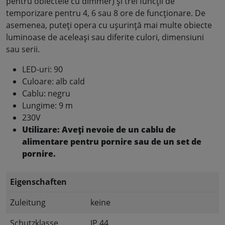
pentru obiectele cu dimmer) și trei funcții de
temporizare pentru 4, 6 sau 8 ore de funcționare. De
asemenea, puteți opera cu ușurință mai multe obiecte
luminoase de aceleași sau diferite culori, dimensiuni
sau serii.
LED-uri: 90
Culoare: alb cald
Cablu: negru
Lungime: 9 m
230V
Utilizare: Aveți nevoie de un cablu de
alimentare pentru pornire sau de un set de
pornire.
Eigenschaften
Zuleitung
keine
Schutzklasse
IP 44