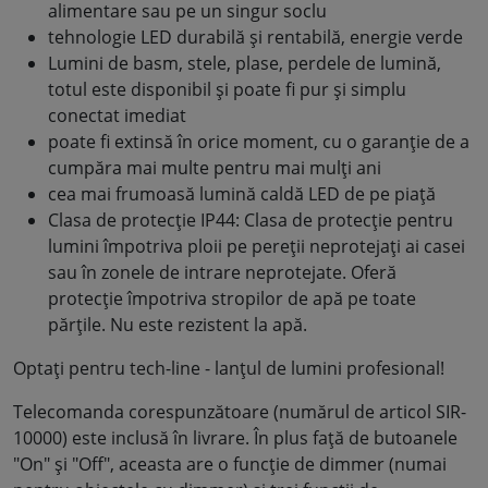
alimentare sau pe un singur soclu
tehnologie LED durabilă și rentabilă, energie verde
Lumini de basm, stele, plase, perdele de lumină,
totul este disponibil și poate fi pur și simplu
conectat imediat
poate fi extinsă în orice moment, cu o garanție de a
cumpăra mai multe pentru mai mulți ani
cea mai frumoasă lumină caldă LED de pe piață
Clasa de protecție IP44: Clasa de protecție pentru
lumini împotriva ploii pe pereții neprotejați ai casei
sau în zonele de intrare neprotejate. Oferă
protecție împotriva stropilor de apă pe toate
părțile. Nu este rezistent la apă.
Optați pentru tech-line - lanțul de lumini profesional!
Telecomanda corespunzătoare (numărul de articol SIR-
10000) este inclusă în livrare. În plus față de butoanele
"On" și "Off", aceasta are o funcție de dimmer (numai