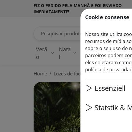
FIZ O PEDIDO PELA MANHÃ E FOI ENVIADO
IMEDIATAMENTE!
Cookie consense
Pesquisar produtos
Nosso site utiliza co
recursos de mídia s
sobre o seu uso do n
Verã
Nata
Luzes de
Dec
parceiros podem com
o
l
fadas
ilu
eles coletaram como 
política de privacida
Home
Luzes de fadas
Essenziell
Statstik & 