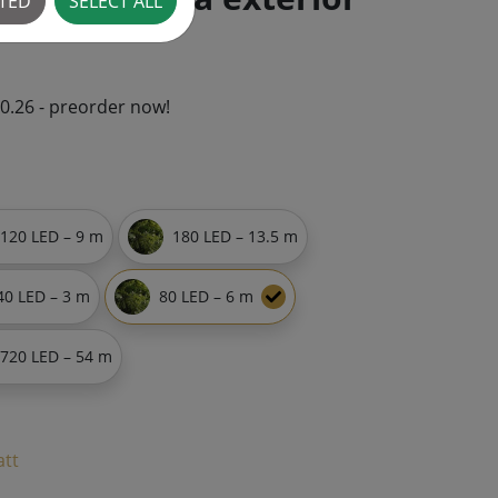
CTED
SELECT ALL
10.26 - preorder now!
120 LED – 9 m
180 LED – 13.5 m
40 LED – 3 m
80 LED – 6 m
720 LED – 54 m
att