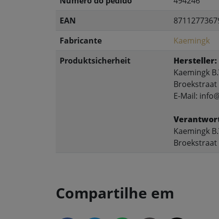
Número do pedido
494246
EAN
8711277367
Fabricante
Kaemingk
Produktsicherheit
Hersteller:
Kaemingk B.
Broekstraat
E-Mail: inf
Verantwort
Kaemingk B.
Broekstraat
Compartilhe em