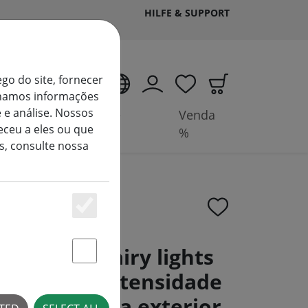
HILFE & SUPPORT
ego do site, fornecer
PT
ilhamos informações
 e análise. Nossos
Acessórios e
Venda
ceu a eles ou que
baterias
%
s, consulte nossa
Essenziell
neo LED fairy lights
Statstik & Marketing
ulador de intensidade
 quente para exterior