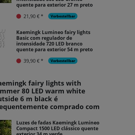
quente para exterior 27 m preto
21,90 € *
Vorbestellbar
Kaemingk Lumineo fairy lights
Basic com regulador de
intensidade 720 LED branco
quente para exterior 54 m preto
39,90 € *
Vorbestellbar
aemingk fairy lights with
immer 80 LED warm white
utside 6 m black é
requentemente comprado com
Luzes de fadas Kaemingk Lumineo
Compact 1500 LED clássico quente
exterior 34 m verde