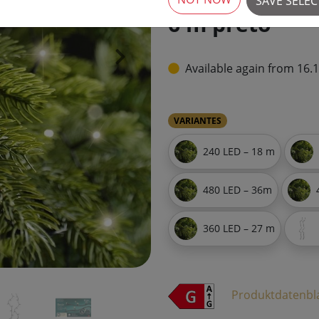
SAVE SELE
6 m preto
›
Available again from 16.
VARIANTES
240 LED – 18 m
480 LED – 36m
360 LED – 27 m
Produktdatenbl