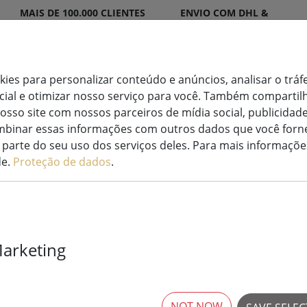
MAIS DE 100.000 CLIENTES
ENVIO COM DHL &
SATISFEITOS
DPD
okies para personalizar conteúdo e anúncios, analisar o tráf
ocial e otimizar nosso serviço para você. Também compart
osso site com nossos parceiros de mídia social, publicidade
oração
Velas
Sistemas de luzes de
binar essas informações com outros dados que você forne
minada
LED
fadas
parte do seu uso dos serviços deles. Para mais informaçõe
de.
Proteção de dados
.
Marketing
Kaemingk Lumi
Basic com reg
80 LED branco
NOT NOW