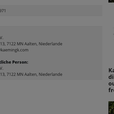
971
V.
 13, 7122 MN Aalten, Niederlande
o@kaemingk.com
liche Person:
V.
K
 13, 7122 MN Aalten, Niederlande
d
o
f