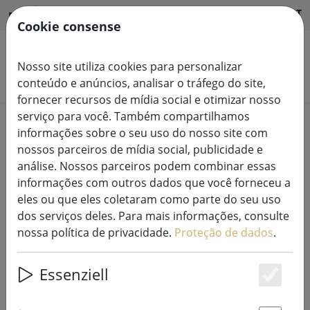
HILFE & SUPPORT
PT
Cookie consense
Nosso site utiliza cookies para personalizar
Pesquisar produtos
conteúdo e anúncios, analisar o tráfego do site,
fornecer recursos de mídia social e otimizar nosso
serviço para você. Também compartilhamos
Home
Venda%
informações sobre o seu uso do nosso site com
nossos parceiros de mídia social, publicidade e
análise. Nossos parceiros podem combinar essas
informações com outros dados que você forneceu a
eles ou que eles coletaram como parte do seu uso
Porta-velas Broste Copenhagen
dos serviços deles. Para mais informações, consulte
Hurricane Leaf glass 8cm
nossa política de privacidade.
Proteção de dados
.
Essenziell
Es
59% DISCOUNT