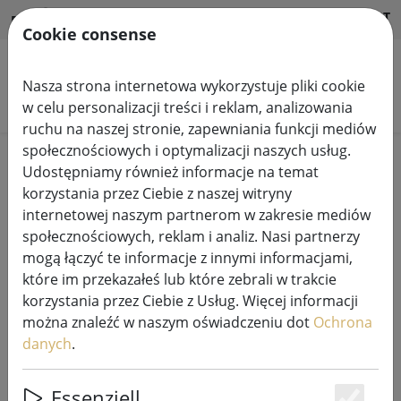
HILFE & SUPPORT
PL
Cookie consense
Nasza strona internetowa wykorzystuje pliki cookie
Szukaj produktów
w celu personalizacji treści i reklam, analizowania
ruchu na naszej stronie, zapewniania funkcji mediów
społecznościowych i optymalizacji naszych usług.
Home
Systemy lampek choinkowych
Udostępniamy również informacje na temat
łańcuchy świetlne 230V LED Tech-Line
korzystania przez Ciebie z naszej witryny
internetowej naszym partnerom w zakresie mediów
społecznościowych, reklam i analiz. Nasi partnerzy
mogą łączyć te informacje z innymi informacjami,
które im przekazałeś lub które zebrali w trakcie
Rozdzielacz lampek choinkowych
korzystania przez Ciebie z Usług. Więcej informacji
Sirius Tech-Line 2-ramienny 230V
można znaleźć w naszym oświadczeniu dot
Ochrona
czarny
danych
.
Essenziell