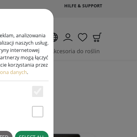
HILFE & SUPPORT
 reklam, analizowania
PL
izacji naszych usług.
ryny internetowej
(aktuelle Seite)
Akcesoria i baterie
Akcesoria do roślin
partnerzy mogą łączyć
kcie korzystania przez
ona danych
.
Essenziell
Statstik & Marketing