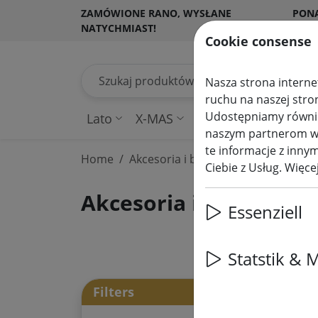
ZAMÓWIONE RANO, WYSŁANE
PON
NATYCHMIAST!
KLI
Cookie consense
Szukaj produktów
Nasza strona internet
ruchu na naszej stro
Udostępniamy również
Lato
X-MAS
Wróżki
Podświetla
naszym partnerom w z
te informacje z innym
Home
Akcesoria i baterie
Ciebie z Usług. Więc
Akcesoria i baterie 
Essenziell
Statstik & 
25 a
Filters