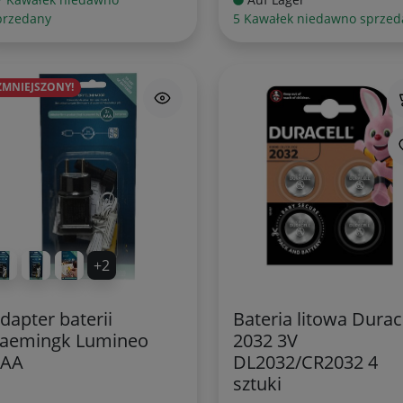
przedany
5 Kawałek niedawno sprzed
ZMNIEJSZONY!
+2
dapter baterii
Bateria litowa Durac
aemingk Lumineo
2032 3V
AAA
DL2032/CR2032 4
sztuki