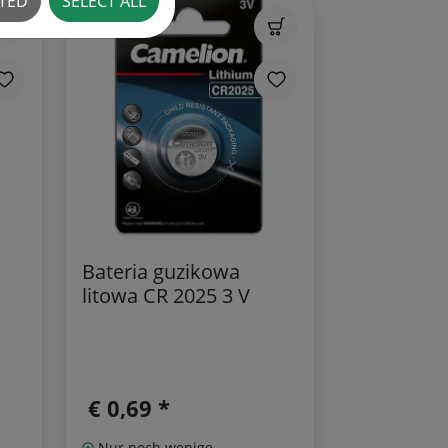
CTED
SELECT ALL
Bateria guzikowa
litowa CR 2025 3 V
€ 0,69 *
Nur noch wenige