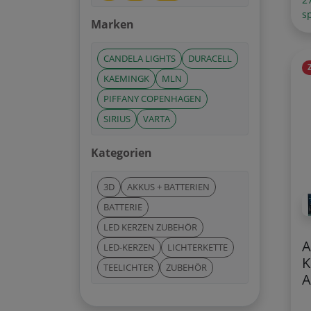
s
Marken
CANDELA LIGHTS
DURACELL
KAEMINGK
MLN
PIFFANY COPENHAGEN
SIRIUS
VARTA
Kategorien
3D
AKKUS + BATTERIEN
BATTERIE
LED KERZEN ZUBEHÖR
A
LED-KERZEN
LICHTERKETTE
K
TEELICHTER
ZUBEHÖR