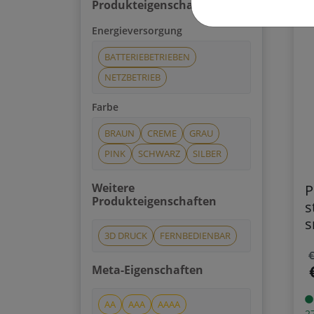
Produkteigenschaften
Energieversorgung
BATTERIEBETRIEBEN
NETZBETRIEB
Farbe
BRAUN
CREME
GRAU
PINK
SCHWARZ
SILBER
Weitere
P
Produkteigenschaften
s
s
3D DRUCK
FERNBEDIENBAR
€
Meta-Eigenschaften
AA
AAA
AAAA
2