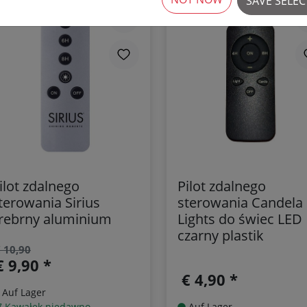
SAVE SELE
ZMNIEJSZONY!
SALE
ilot zdalnego
Pilot zdalnego
terowania Sirius
sterowania Candela
rebrny aluminium
Lights do świec LED
czarny plastik
 10,90
€ 9,90 *
€ 4,90 *
Auf Lager
7 Kawałek niedawno
Auf Lager