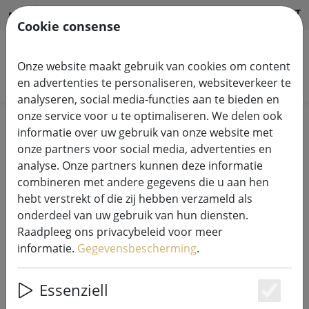
HILFE & SUPPORT
NL
Cookie consense
Onze website maakt gebruik van cookies om content
Zoek producten
en advertenties te personaliseren, websiteverkeer te
analyseren, social media-functies aan te bieden en
onze service voor u te optimaliseren. We delen ook
Home
Feeënlichtsystemen
informatie over uw gebruik van onze website met
230V LED Tech-Line systeem lichtkettingen
onze partners voor social media, advertenties en
analyse. Onze partners kunnen deze informatie
combineren met andere gegevens die u aan hen
hebt verstrekt of die zij hebben verzameld als
onderdeel van uw gebruik van hun diensten.
Sirius Tech-Line
Raadpleeg ons privacybeleid voor meer
sprookjesverlichting verdeler 2-
informatie.
Gegevensbescherming
.
armig 230V zwart
Essenziell
Es