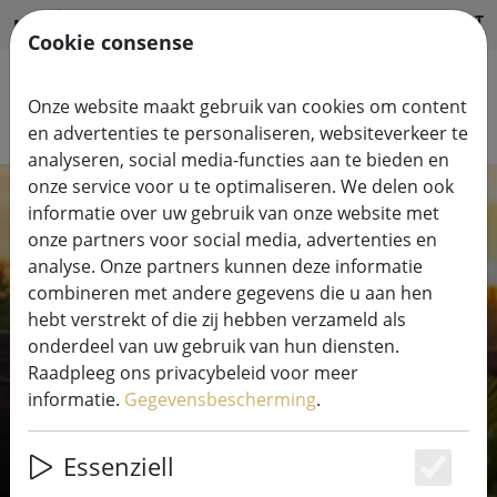
HILFE & SUPPORT
NL
Cookie consense
Onze website maakt gebruik van cookies om content
Zoek producten
en advertenties te personaliseren, websiteverkeer te
analyseren, social media-functies aan te bieden en
onze service voor u te optimaliseren. We delen ook
informatie over uw gebruik van onze website met
onze partners voor social media, advertenties en
analyse. Onze partners kunnen deze informatie
combineren met andere gegevens die u aan hen
Kerstmis kan
hebt verstrekt of die zij hebben verzameld als
onderdeel van uw gebruik van hun diensten.
komen
Raadpleeg ons privacybeleid voor meer
informatie.
Gegevensbescherming
.
Vind de perfecte lichtslingers en
Essenziell
decoratieve verlichting voor uw huis.
Es