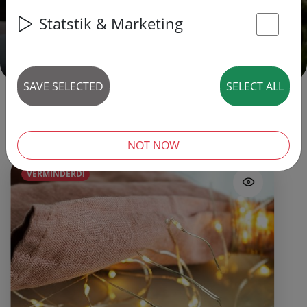
Statstik & Marketing
BLADER NU
St
SAVE SELECTED
SELECT ALL
Products we love
Our Must-Haves
NOT NOW
VERMINDERD!