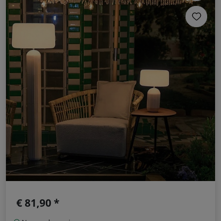
€ 81,90 *