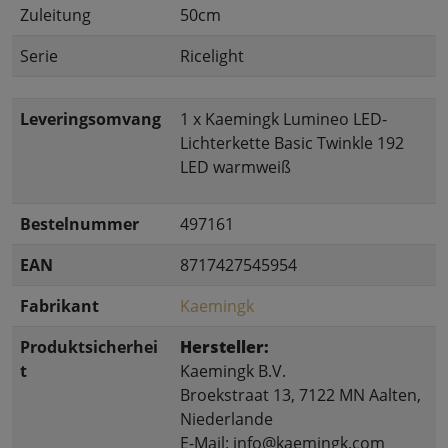
Zuleitung
50cm
Serie
Ricelight
Leveringsomvang
1 x Kaemingk Lumineo LED-
Lichterkette Basic Twinkle 192
LED warmweiß
Bestelnummer
497161
EAN
8717427545954
Fabrikant
Kaemingk
Produktsicherhei
Hersteller:
t
Kaemingk B.V.
Broekstraat 13, 7122 MN Aalten,
Niederlande
E-Mail: info@kaemingk.com