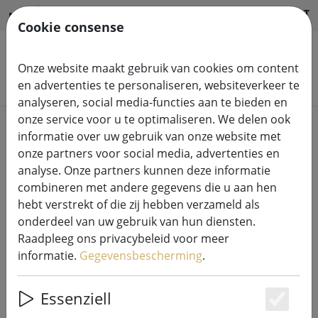
HILFE & SUPPORT
NL
Cookie consense
Onze website maakt gebruik van cookies om content
Zoek producten
en advertenties te personaliseren, websiteverkeer te
analyseren, social media-functies aan te bieden en
onze service voor u te optimaliseren. We delen ook
Home
Feeënlichtjes
informatie over uw gebruik van onze website met
onze partners voor social media, advertenties en
analyse. Onze partners kunnen deze informatie
combineren met andere gegevens die u aan hen
hebt verstrekt of die zij hebben verzameld als
Lumineo Durawise LED
onderdeel van uw gebruik van hun diensten.
sprookjesverlichting Basic Twinkle
Raadpleeg ons privacybeleid voor meer
192 LED warm wit voor buiten 14,3
informatie.
Gegevensbescherming
.
m op batterijen zwart
Essenziell
Es