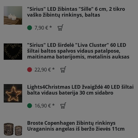
"Sirius" LED žibintas "Sille" 6 cm, 2 tikro
vaško žibintų rinkinys, baltas
7,90 € *
"Sirius" LED širdelė "Liva Cluster" 60 LED
šiltai baltos spalvos vidaus patalpose,
maitinama baterijomis, metalinis auksas
22,90 € *
Lights4Christmas LED žvaigždė 40 LED šiltai
balta vidaus baterija 30 cm sidabro
16,90 € *
Broste Copenhagen žibintų rinkinys
Uraganinis angelas iš beržo žievės 11cm