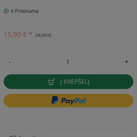
6 Prieinama
15,90 € *
34,00 €
-
+
Į KREPŠELĮ