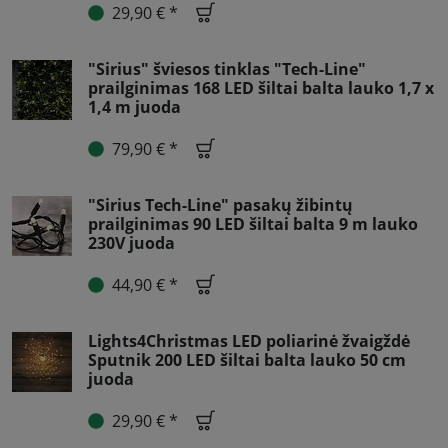
29,90 € *
"Sirius" šviesos tinklas "Tech-Line"
prailginimas 168 LED šiltai balta lauko 1,7 x
1,4 m juoda
79,90 € *
"Sirius Tech-Line" pasakų žibintų
prailginimas 90 LED šiltai balta 9 m lauko
230V juoda
44,90 € *
Lights4Christmas LED poliarinė žvaigždė
Sputnik 200 LED šiltai balta lauko 50 cm
juoda
29,90 € *