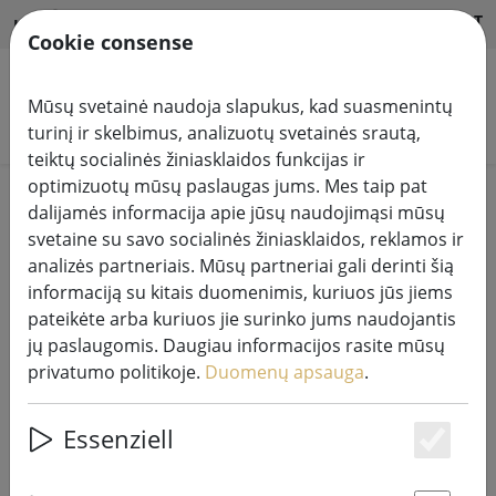
HILFE & SUPPORT
LT
Cookie consense
Mūsų svetainė naudoja slapukus, kad suasmenintų
Ieškoti produktų
turinį ir skelbimus, analizuotų svetainės srautą,
teiktų socialinės žiniasklaidos funkcijas ir
optimizuotų mūsų paslaugas jums. Mes taip pat
Home
Pardavimas%
dalijamės informacija apie jūsų naudojimąsi mūsų
svetaine su savo socialinės žiniasklaidos, reklamos ir
analizės partneriais. Mūsų partneriai gali derinti šią
informaciją su kitais duomenimis, kuriuos jūs jiems
pateikėte arba kuriuos jie surinko jums naudojantis
"Broste Copenhagen" žvakė "Bend"
jų paslaugomis. Daugiau informacijos rasite mūsų
16 cm pilka
privatumo politikoje.
Duomenų apsauga
.
Essenziell
Es
53% DISCOUNT