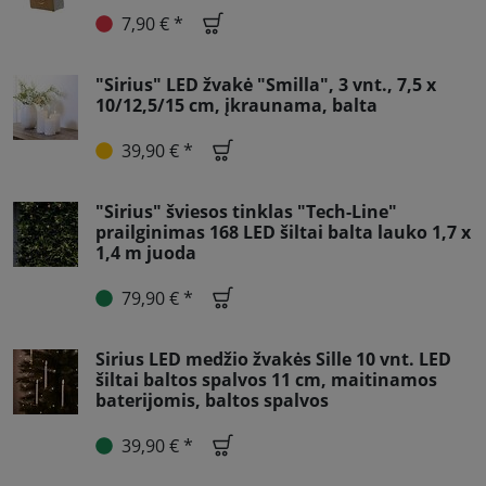
7,90 € *
"Sirius" LED žvakė "Smilla", 3 vnt., 7,5 x
10/12,5/15 cm, įkraunama, balta
39,90 € *
"Sirius" šviesos tinklas "Tech-Line"
prailginimas 168 LED šiltai balta lauko 1,7 x
1,4 m juoda
79,90 € *
Sirius LED medžio žvakės Sille 10 vnt. LED
šiltai baltos spalvos 11 cm, maitinamos
baterijomis, baltos spalvos
39,90 € *