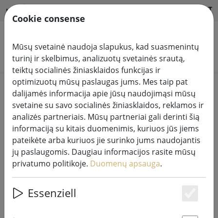
HILFE & SUPPORT
LT
Cookie consense
Mūsų svetainė naudoja slapukus, kad suasmenintų
Ieškoti produktų
turinį ir skelbimus, analizuotų svetainės srautą,
teiktų socialinės žiniasklaidos funkcijas ir
optimizuotų mūsų paslaugas jums. Mes taip pat
Home
Pardavimas%
dalijamės informacija apie jūsų naudojimąsi mūsų
svetaine su savo socialinės žiniasklaidos, reklamos ir
analizės partneriais. Mūsų partneriai gali derinti šią
informaciją su kitais duomenimis, kuriuos jūs jiems
pateikėte arba kuriuos jie surinko jums naudojantis
Broste Copenhagen žibintų
jų paslaugomis. Daugiau informacijos rasite mūsų
rinkinys Uraganinis angelas iš
privatumo politikoje.
Duomenų apsauga
.
beržo žievės 11cm
Essenziell
Es
73% DISCOUNT