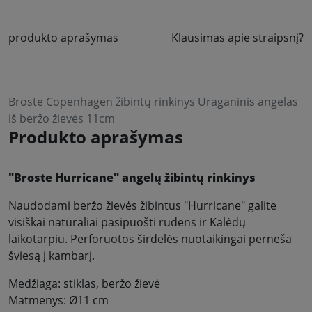
produkto aprašymas
Klausimas apie straipsnį?
Broste Copenhagen žibintų rinkinys Uraganinis angelas
iš beržo žievės 11cm
Produkto aprašymas
"Broste Hurricane" angelų žibintų rinkinys
Naudodami beržo žievės žibintus "Hurricane" galite
visiškai natūraliai pasipuošti rudens ir Kalėdų
laikotarpiu. Perforuotos širdelės nuotaikingai perneša
šviesą į kambarį.
Medžiaga: stiklas, beržo žievė
Matmenys: Ø11 cm