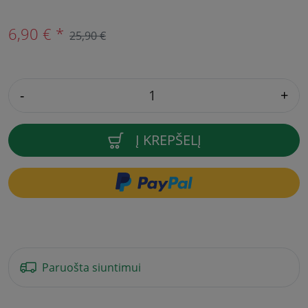
6,90 € *
25,90 €
-
+
Į KREPŠELĮ
Paruošta siuntimui