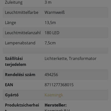
Zuleitung
3 m
Leuchtmittelfarbe
Warmweiß
Länge
13,5m
Leuchtmittelanzahl
180 LED
Lampenabstand
7,5cm
Szállítási
Lichterkette, Transformator
terjedelem
Rendelési szám
494256
EAN
8711277368015
Gyártó
Kaemingk
Produktsicherhei
Hersteller:
t
Kaemingk B.V.