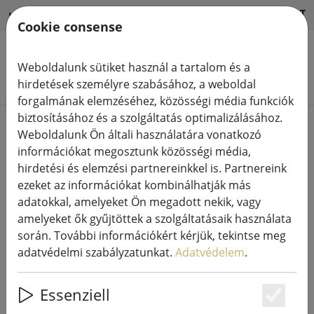
HILFE & SUPPORT
HU
Cookie consense
Weboldalunk sütiket használ a tartalom és a
Termékek keresése
hirdetések személyre szabásához, a weboldal
forgalmának elemzéséhez, közösségi média funkciók
biztosításához és a szolgáltatás optimalizálásához.
Home
Eladó%
Weboldalunk Ön általi használatára vonatkozó
információkat megosztunk közösségi média,
hirdetési és elemzési partnereinkkel is. Partnereink
ezeket az információkat kombinálhatják más
adatokkal, amelyeket Ön megadott nekik, vagy
Broste Copenhagen teafénytartó
amelyeket ők gyűjtöttek a szolgáltatásaik használata
Hurricane Leaf üveg 20cm
során. További információkért kérjük, tekintse meg
adatvédelmi szabályzatunkat.
Adatvédelem
.
Essenziell
46% DISCOUNT
Es