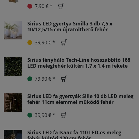
7,90 € *
Sirius LED gyertya Smilla 3 db 7,5 x
10/12,5/15 cm újratölthető fehér
39,90 € *
Sirius fényháló Tech-Line hosszabbító 168
LED melegfehér kültéri 1,7 x 1,4 m fekete
79,90 € *
Sirius LED fa gyertyák Sille 10 db LED meleg
fehér 11cm elemmel működő fehér
39,90 € *
Sirius LED fa Isaac fa 110 LED-es meleg
fehér kültéri 120 cm fehér