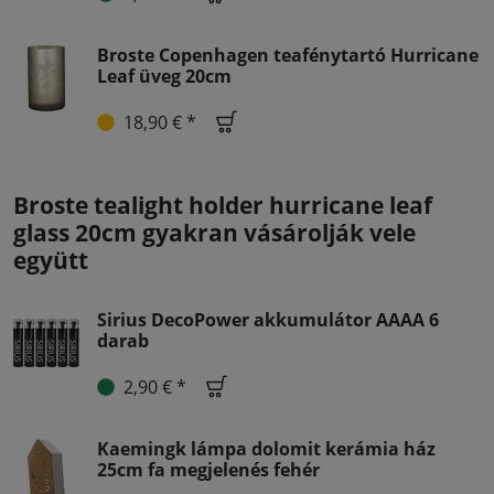
Broste Copenhagen teafénytartó Hurricane
Leaf üveg 20cm
18,90 € *
Broste tealight holder hurricane leaf
glass 20cm gyakran vásárolják vele
együtt
Sirius DecoPower akkumulátor AAAA 6
darab
2,90 € *
Kaemingk lámpa dolomit kerámia ház
25cm fa megjelenés fehér