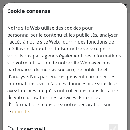
HILFE & SUPPORT
FR
Cookie consense
Notre site Web utilise des cookies pour
Rechercher des produits
personnaliser le contenu et les publicités, analyser
l'accès à notre site Web, fournir des fonctions de
médias sociaux et optimiser notre service pour
Home
Guirlandes lumineuses
vous. Nous partageons également des informations
sur votre utilisation de notre site Web avec nos
partenaires de médias sociaux, de publicité et
d'analyse. Nos partenaires peuvent combiner ces
informations avec d'autres données que vous leur
Kaemingk Lumineo Cluster
avez fournies ou qu'ils ont collectées dans le cadre
Guirlande lumineuse 1512 LED
de votre utilisation des services. Pour plus
blanc chaud extérieur 14 m
d'informations, consultez notre déclaration sur
transparent
le
intimité
.
Essenziell