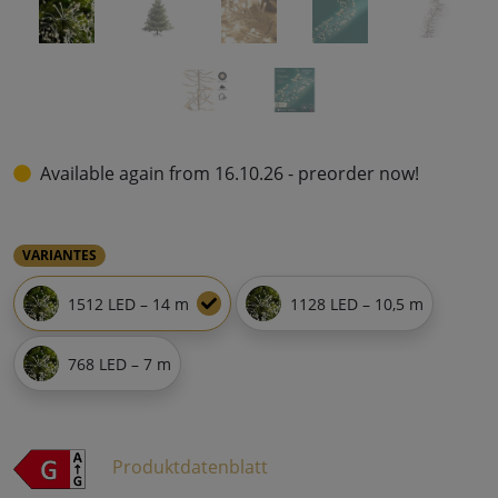
Available again from 16.10.26 - preorder now!
VARIANTES
1512 LED – 14 m
1128 LED – 10,5 m
768 LED – 7 m
Produktdatenblatt