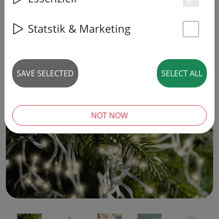
Es
14% DISCOUNT
Statstik & Marketing
St
SAVE SELECTED
SELECT ALL
‹
›
NOT NOW