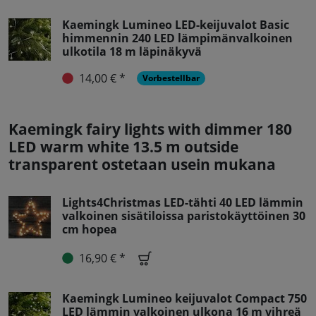
Kaemingk Lumineo LED-keijuvalot Basic
himmennin 240 LED lämpimänvalkoinen
ulkotila 18 m läpinäkyvä
14,00 € *
Vorbestellbar
Kaemingk fairy lights with dimmer 180
LED warm white 13.5 m outside
transparent ostetaan usein mukana
Lights4Christmas LED-tähti 40 LED lämmin
valkoinen sisätiloissa paristokäyttöinen 30
cm hopea
16,90 € *
Kaemingk Lumineo keijuvalot Compact 750
LED lämmin valkoinen ulkona 16 m vihreä