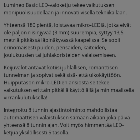
Lumineo Basic LED-valoketju tekee vaikutuksen
monipuolisuudellaan ja innovatiivisella tekniikallaan.
Yhteensä 180 pientä, loistavaa mikro-LEDiä, jotka eivät
ole paljon riisinjyvää (3 mm) suurempia, syttyy 13,5
metriä pitkässä läpinäkyvässä kaapelissa. Se sopii
erinomaisesti puiden, pensaiden, kaiteiden,
joulukuusien tai juhlakoristeiden valaisemiseen.
Keijuvalot antavat kotiisi juhlallisen, romanttisen
tunnelman ja sopivat sekä sisä- että ulkokäyttöön.
Huipputason mikro-LEDien ansiosta se tekee
vaikutuksen erittäin pitkällä käyttöiällä ja minimaalisella
virrankulutuksella!
Integroitu 8 tunnin ajastintoiminto mahdollistaa
automaattisen valaistuksen samaan aikaan joka päivä
yhteensä 8 tunnin ajan. Voit myös himmentää LED-
ketjua yksilöllisesti 5 tasolla.