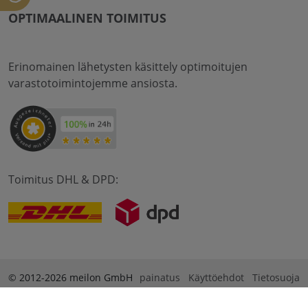
OPTIMAALINEN TOIMITUS
Erinomainen lähetysten käsittely optimoitujen
varastotoimintojemme ansiosta.
Toimitus DHL & DPD:
© 2012-2026 meilon GmbH
painatus
Käyttöehdot
Tietosuoja