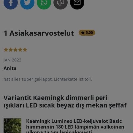
1 Asiakasarvostelut
5.00
JAN 2022
Anita
hat alles super geklappt. Lichterkette ist toll.
Variantit Kaemingk dimmerli peri
ışıkları LED sıcak beyaz dış mekan şeffaf
Kaemingk Lumineo LED-keijuvalot Basic
himmennin 180 LED lämpimän valkoinen
ulkona 13,5m läpinäkyvästi