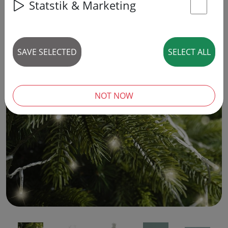
Statstik & Marketing
7% DISCOUNT
St
SAVE SELECTED
SELECT ALL
‹
›
NOT NOW