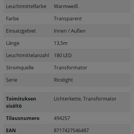
Leuchtmittelfarbe
Warmweiß
Farbe
Transparent
Einsatzgebiet
Innen / Außen
Länge
13,5m
Leuchtmittelanzahl
180 LED
Stromquelle
Transformator
Serie
Ricelight
Toimituksen
Lichterkette, Transformator
sisältö
Tilausnumero
494257
EAN
8717427546487