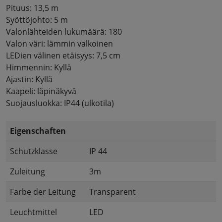
Pituus: 13,5 m
Syöttöjohto: 5 m
Valonlähteiden lukumäärä: 180
Valon väri: lämmin valkoinen
LEDien välinen etäisyys: 7,5 cm
Himmennin: Kyllä
Ajastin: Kyllä
Kaapeli: läpinäkyvä
Suojausluokka: IP44 (ulkotila)
Eigenschaften
Schutzklasse
IP 44
Zuleitung
3m
Farbe der Leitung
Transparent
Leuchtmittel
LED