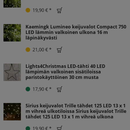
19,90 € *
Kaemingk Lumineo keijuvalot Compact 750
LED lämmin valkoinen ulkona 16 m
läpinäkyvästi
21,00 € *
Lights4Christmas LED-tähti 40 LED
lämpimän valkoinen sisätiloissa
paristokäyttöinen 30 cm musta
17,90 € *
Sirius keijuvalot Trille tähdet 125 LED 13 x 1
m vihreä ulkotiloissa Sirius keijuvalot Trille
tähdet 125 LED 13 x 1 m vihreä ulkona
19,90 € *