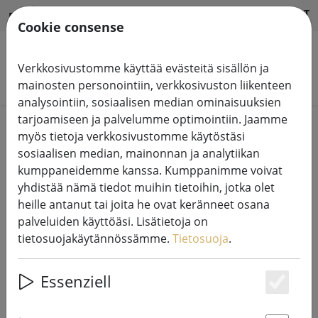
HILFE & SUPPORT
FI
Cookie consense
Verkkosivustomme käyttää evästeitä sisällön ja
Hae tuotteita
mainosten personointiin, verkkosivuston liikenteen
analysointiin, sosiaalisen median ominaisuuksien
tarjoamiseen ja palvelumme optimointiin. Jaamme
Home
Keijujen valot
myös tietoja verkkosivustomme käytöstäsi
sosiaalisen median, mainonnan ja analytiikan
kumppaneidemme kanssa. Kumppanimme voivat
yhdistää nämä tiedot muihin tietoihin, jotka olet
heille antanut tai joita he ovat keränneet osana
Kaemingk Lumineo LED-keijuvalot
palveluiden käyttöäsi. Lisätietoja on
Basic himmennin 180 LED
tietosuojakäytännössämme.
Tietosuoja
.
lämpimän valkoinen ulkona 13,5m
läpinäkyvästi
Essenziell
Es