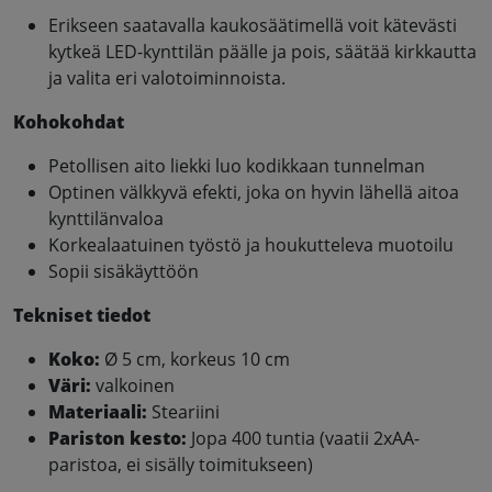
Erikseen saatavalla kaukosäätimellä voit kätevästi
kytkeä LED-kynttilän päälle ja pois, säätää kirkkautta
ja valita eri valotoiminnoista.
Kohokohdat
Petollisen aito liekki luo kodikkaan tunnelman
Optinen välkkyvä efekti, joka on hyvin lähellä aitoa
kynttilänvaloa
Korkealaatuinen työstö ja houkutteleva muotoilu
Sopii sisäkäyttöön
Tekniset tiedot
Koko:
Ø 5 cm, korkeus 10 cm
Väri:
valkoinen
Materiaali:
Steariini
Pariston kesto:
Jopa 400 tuntia (vaatii 2xAA-
paristoa, ei sisälly toimitukseen)