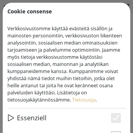
HILFE & SUPPORT
FI
Cookie consense
Verkkosivustomme käyttää evästeitä sisällön ja
Hae tuotteita
mainosten personointiin, verkkosivuston liikenteen
analysointiin, sosiaalisen median ominaisuuksien
tarjoamiseen ja palvelumme optimointiin. Jaamme
Home
Kynttilät LED
myös tietoja verkkosivustomme käytöstäsi
sosiaalisen median, mainonnan ja analytiikan
kumppaneidemme kanssa. Kumppanimme voivat
yhdistää nämä tiedot muihin tietoihin, jotka olet
heille antanut tai joita he ovat keränneet osana
Deluxe Homeart LED-kynttilä aitoa
palveluiden käyttöäsi. Lisätietoja on
vahaa kauko-ohjattava 5x10 cm
tietosuojakäytännössämme.
Tietosuoja
.
valkoinen
Essenziell
Es