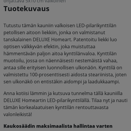
ohjattava 5x10 cm valkoinen
Tuotekuvaus
Tutustu tämän kauniin valkoisen LED-pilarikynttilän
petollisen aitoon liekkiin, jonka on valmistanut
tanskalainen DELUXE Homeart. Patentoitu liekki luo
optisen välkkyvän efektin, joka muistuttaa
hämmentävän paljon aitoa kynttilänvaloa. Kynttilän
muotoilu, jossa on näennäisesti nestemäistä vahaa,
antaa sille erityisen luonnollisen ulkonäön. Kynttilä on
valmistettu 100-prosenttisesti aidosta steariinista, joten
sen ulkonäkö on entistäkin aidompi ja laadukkaampi.
Anna kotiisi lämmin ja kutsuva tunnelma tällä kauniilla
DELUXE Homeartin LED-pilarikynttilällä. Tilaa nyt ja nauti
tämän korkealaatuisen kynttilän rentouttavasta
valonleikistä!
Kaukosäädin maksimaalista hallintaa varten