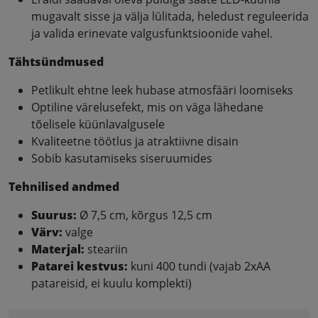
mugavalt sisse ja välja lülitada, heledust reguleerida
ja valida erinevate valgusfunktsioonide vahel.
Tähtsündmused
Petlikult ehtne leek hubase atmosfääri loomiseks
Optiline värelusefekt, mis on väga lähedane
tõelisele küünlavalgusele
Kvaliteetne töötlus ja atraktiivne disain
Sobib kasutamiseks siseruumides
Tehnilised andmed
Suurus:
Ø 7,5 cm, kõrgus 12,5 cm
Värv:
valge
Materjal:
steariin
Patarei kestvus:
kuni 400 tundi (vajab 2xAA
patareisid, ei kuulu komplekti)