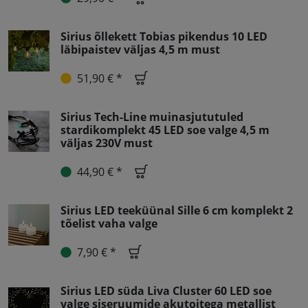
Sirius õllekett Tobias pikendus 10 LED
läbipaistev väljas 4,5 m must
51,90 € *
Sirius Tech-Line muinasjututuled
stardikomplekt 45 LED soe valge 4,5 m
väljas 230V must
44,90 € *
Sirius LED teeküünal Sille 6 cm komplekt 2
tõelist vaha valge
7,90 € *
Sirius LED süda Liva Cluster 60 LED soe
valge siseruumide akutoitega metallist