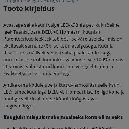
kaugjuhtimisega 7,5x12,5 cm valge
Toote kirjeldus
Avastage selle kauni valge LED-küünla petlikult tõeline
leek Taanist pärit DELUXE Homeart'i küünlalt.
Patenteeritud leek tekitab optilise värelusefekti, mis on
eksitavalt sarnane tõelise küünlavalgusega. Küünla
disain koos näiliselt vedela vaha pealekandmisega
annab sellele eriti loomuliku välimuse. See 100% ehtsast
steariinist valmistatud küünal on veelgi ehtsama ja
kvaliteetsema väljanägemisega.
Andke oma kodule soe ja kutsuv atmosfäär selle kauni
LED-lambaküünlaga DELUXE Homeart'ist. Tellige kohe ja
nautige selle kvaliteetse küünla lõõgastavat
valgusmängu!
Kaugjuhtimispult maksimaalseks kontrollimiseks
Eraldi saadaval oleva puldiga saate LED-küünla