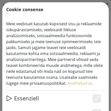
HILFE & SUPPORT
ET
Cookie consense
Meie veebisait kasutab küpsiseid sisu ja reklaamide
Otsi tooteid
isikupärastamiseks, veebisaidi liikluse
analüüsimiseks, sotsiaalmeedia funktsioonide
pakkumiseks ja meie teenuse optimeerimiseks teie
Home
Küünlad LED
jaoks. Samuti jagame teavet teie veebisaidi
kasutamise kohta oma sotsiaalmeedia, reklaami ja
analüüsipartneritega. Meie partnerid võivad seda
teavet kombineerida muude andmetega, mille olete
neile edastanud või mida nad on kogunud teie
Deluxe Homeart LED küünal
teenuste kasutamise osana. Lisateabe saamiseks
ehtsast vahast kaugjuhtimisega
lugege meie privaatsuspoliitikat.
Andmekaitse
.
7,5x12,5 cm valge
Essenziell
Es