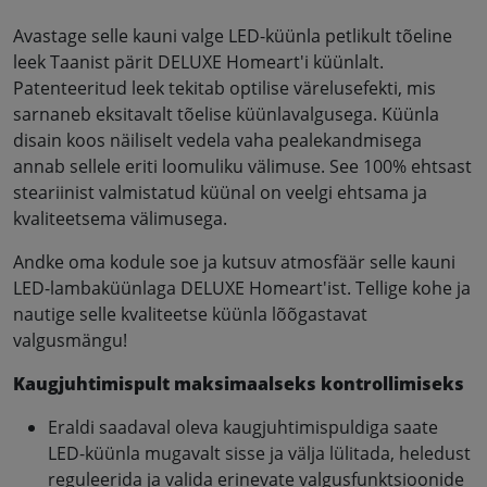
Avastage selle kauni valge LED-küünla petlikult tõeline
leek Taanist pärit DELUXE Homeart'i küünlalt.
Patenteeritud leek tekitab optilise värelusefekti, mis
sarnaneb eksitavalt tõelise küünlavalgusega. Küünla
disain koos näiliselt vedela vaha pealekandmisega
annab sellele eriti loomuliku välimuse. See 100% ehtsast
steariinist valmistatud küünal on veelgi ehtsama ja
kvaliteetsema välimusega.
Andke oma kodule soe ja kutsuv atmosfäär selle kauni
LED-lambaküünlaga DELUXE Homeart'ist. Tellige kohe ja
nautige selle kvaliteetse küünla lõõgastavat
valgusmängu!
Kaugjuhtimispult maksimaalseks kontrollimiseks
Eraldi saadaval oleva kaugjuhtimispuldiga saate
LED-küünla mugavalt sisse ja välja lülitada, heledust
reguleerida ja valida erinevate valgusfunktsioonide