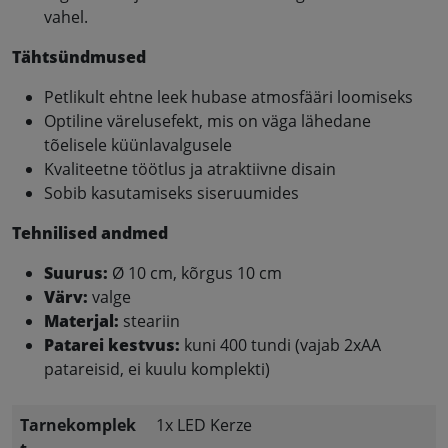
vahel.
Tähtsündmused
Petlikult ehtne leek hubase atmosfääri loomiseks
Optiline värelusefekt, mis on väga lähedane
tõelisele küünlavalgusele
Kvaliteetne töötlus ja atraktiivne disain
Sobib kasutamiseks siseruumides
Tehnilised andmed
Suurus:
Ø 10 cm, kõrgus 10 cm
Värv:
valge
Materjal:
steariin
Patarei kestvus:
kuni 400 tundi (vajab 2xAA
patareisid, ei kuulu komplekti)
Tarnekomplek
1x LED Kerze