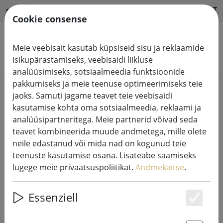
HILFE & SUPPORT
ET
Cookie consense
Meie veebisait kasutab küpsiseid sisu ja reklaamide
Otsi tooteid
isikupärastamiseks, veebisaidi liikluse
analüüsimiseks, sotsiaalmeedia funktsioonide
pakkumiseks ja meie teenuse optimeerimiseks teie
Home
Küünlad LED
jaoks. Samuti jagame teavet teie veebisaidi
kasutamise kohta oma sotsiaalmeedia, reklaami ja
analüüsipartneritega. Meie partnerid võivad seda
teavet kombineerida muude andmetega, mille olete
neile edastanud või mida nad on kogunud teie
Deluxe Homeart LED küünal
teenuste kasutamise osana. Lisateabe saamiseks
ehtsast vahast kaugjuhtimisega
lugege meie privaatsuspoliitikat.
Andmekaitse
.
10x10 cm valge
Essenziell
Es