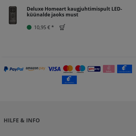
Deluxe Homeart kaugjuhtimispult LED-
küünalde jaoks must
10,95 € *
HILFE & INFO