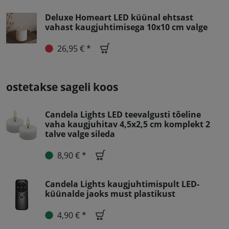
Deluxe Homeart LED küünal ehtsast
vahast kaugjuhtimisega 10x10 cm valge
26,95 € *
ostetakse sageli koos
Candela Lights LED teevalgusti tõeline
vaha kaugjuhitav 4,5x2,5 cm komplekt 2
talve valge sileda
8,90 € *
Candela Lights kaugjuhtimispult LED-
küünalde jaoks must plastikust
4,90 € *