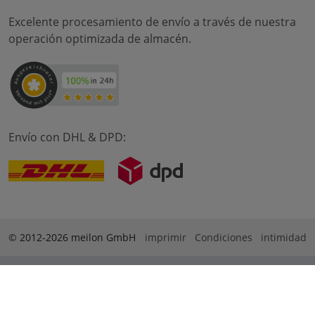
Excelente procesamiento de envío a través de nuestra
operación optimizada de almacén.
Envío con DHL & DPD:
© 2012-2026 meilon GmbH
imprimir
Condiciones
intimidad
* Alle Preise sind inkl. Mehrwertsteuer zzgl. Versandkosten
und ggf. Nachnahmegebühren, wenn nicht anders
beschrieben. ** Gilt für Bestellungen innerhalb Deutschlands