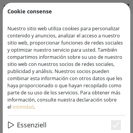
HILFE & SUPPORT
ES
Cookie consense
Nuestro sitio web utiliza cookies para personalizar
Buscar productos
contenido y anuncios, analizar el acceso a nuestro
sitio web, proporcionar funciones de redes sociales
y optimizar nuestro servicio para usted. También
Home
Luces de hadas
compartimos información sobre su uso de nuestro
sitio web con nuestros socios de redes sociales,
publicidad y análisis. Nuestros socios pueden
combinar esta información con otros datos que les
haya proporcionado o que hayan recopilado como
Kaemingk Lumineo LED luces de
parte de su uso de los servicios. Para obtener más
hadas Basic con dimmer 40 LED
información, consulte nuestra declaración sobre
blanco cálido exterior 3 m
el
intimidad
.
transparente
Essenziell
Es