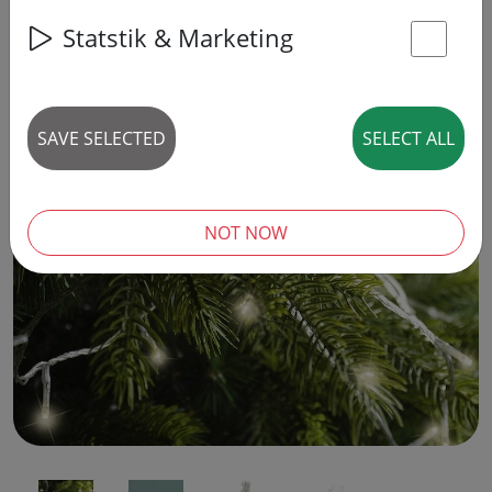
Statstik & Marketing
St
SAVE SELECTED
SELECT ALL
‹
›
NOT NOW