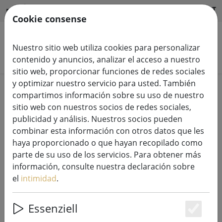
HILFE & SUPPORT
ES
Cookie consense
Nuestro sitio web utiliza cookies para personalizar
Buscar productos
contenido y anuncios, analizar el acceso a nuestro
sitio web, proporcionar funciones de redes sociales
y optimizar nuestro servicio para usted. También
Home
Accesorios de la planta
compartimos información sobre su uso de nuestro
sitio web con nuestros socios de redes sociales,
publicidad y análisis. Nuestros socios pueden
combinar esta información con otros datos que les
haya proporcionado o que hayan recopilado como
Portacandelitas Broste
parte de su uso de los servicios. Para obtener más
Copenhagen Hurricane Leaf cristal
información, consulte nuestra declaración sobre
8cm
el
intimidad
.
Essenziell
Es
59% DISCOUNT