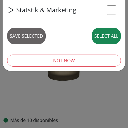
Statstik & Marketing
St
SAVE SELECTED
SELECT ALL
NOT NOW
Más de 10 disponibles