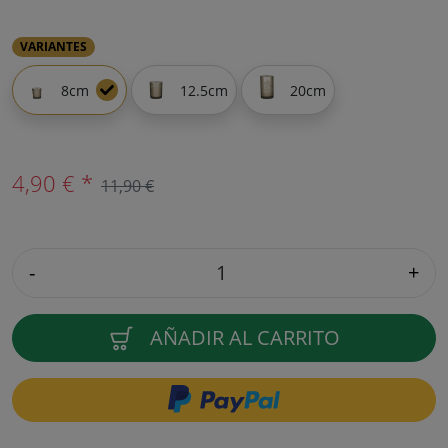
VARIANTES
8cm
12.5cm
20cm
4,90 € *
11,90 €
-
+
AÑADIR AL CARRITO