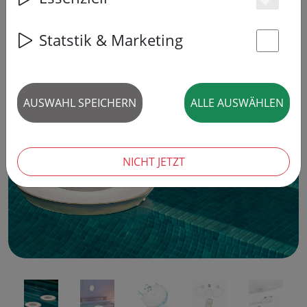
Es
Statstik & Marketing
St
AUSWAHL SPEICHERN
ALLE AUSWÄHLEN
‹
›
NICHT JETZT