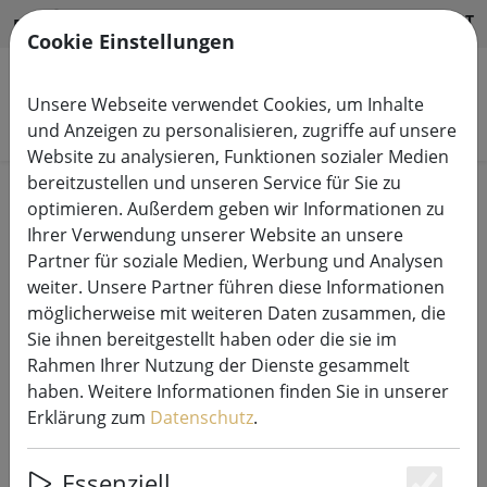
HILFE & SUPPORT
DE
Cookie Einstellungen
Unsere Webseite verwendet Cookies, um Inhalte
Produkte suchen
und Anzeigen zu personalisieren, zugriffe auf unsere
Website zu analysieren, Funktionen sozialer Medien
bereitzustellen und unseren Service für Sie zu
Start
Sommer
Leuchten und Laternen
optimieren. Außerdem geben wir Informationen zu
Ihrer Verwendung unserer Website an unsere
Partner für soziale Medien, Werbung und Analysen
weiter. Unsere Partner führen diese Informationen
möglicherweise mit weiteren Daten zusammen, die
Newgarden Play Disc Poollampe
Sie ihnen bereitgestellt haben oder die sie im
mit Lautsprecher schwimmend
Rahmen Ihrer Nutzung der Dienste gesammelt
LED Farbwechsel 38 cm Weiß
haben. Weitere Informationen finden Sie in unserer
Erklärung zum
Datenschutz
.
Essenziell