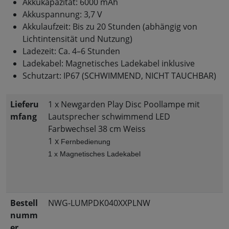
Akkukapazität: 6000 mAh
Akkuspannung: 3,7 V
Akkulaufzeit: Bis zu 20 Stunden (abhängig von
Lichtintensität und Nutzung)
Ladezeit: Ca. 4–6 Stunden
Ladekabel: Magnetisches Ladekabel inklusive
Schutzart: IP67 (SCHWIMMEND, NICHT TAUCHBAR)
Lieferu
1 x Newgarden Play Disc Poollampe mit
mfang
Lautsprecher schwimmend LED
Farbwechsel 38 cm Weiss
1 x
Fernbedienung 
1 x Magnetisches Ladekabel
Bestell
NWG-LUMPDK040XXPLNW
numm
er