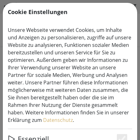
HILFE & SUPPORT
DE
Cookie Einstellungen
Unsere Webseite verwendet Cookies, um Inhalte
Produkte suchen
und Anzeigen zu personalisieren, zugriffe auf unsere
Website zu analysieren, Funktionen sozialer Medien
bereitzustellen und unseren Service für Sie zu
Start
Sommer
Leuchten und Laternen
optimieren. Außerdem geben wir Informationen zu
Ihrer Verwendung unserer Website an unsere
Partner für soziale Medien, Werbung und Analysen
weiter. Unsere Partner führen diese Informationen
möglicherweise mit weiteren Daten zusammen, die
Newgarden Lola Lux LED
Sie ihnen bereitgestellt haben oder die sie im
Tischlampe warmweiß
Rahmen Ihrer Nutzung der Dienste gesammelt
batteriebetrieben 12 cm
haben. Weitere Informationen finden Sie in unserer
Transparent
Erklärung zum
Datenschutz
.
Essenziell