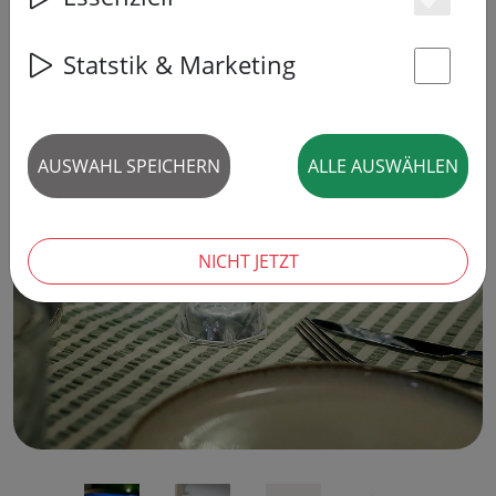
Es
Statstik & Marketing
St
AUSWAHL SPEICHERN
ALLE AUSWÄHLEN
‹
›
NICHT JETZT