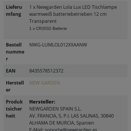
Lieferu
1 x Newgarden Lola Lux LED Tischlampe
mfang
warmweiß batteriebetrieben 12 cm
Transparent
1 x CR2032-Batterie
Bestell
NWG-LUMLOL012XXAANW
numme
r
EAN
8435578512372
Herstell
NEW GARDEN
er
Produk
Hersteller:
tsicher
NEWGARDEN SPAIN S.L.
heit
AV. FRANCIA, 5, P.I. LAS SALINAS, 30840
ALHAMA DE MURCIA, Spanien
E-Mail: soporte@newgarden.es