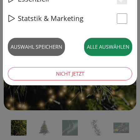
Es
Statstik & Marketing
St
‹
›
AUSWAHL SPEICHERN
ALLE AUSWÄHLEN
NICHT JETZT