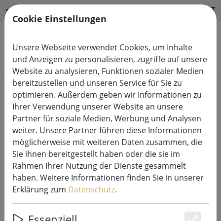
HILFE & SUPPORT
DE
Cookie Einstellungen
Unsere Webseite verwendet Cookies, um Inhalte
Produkte suchen
und Anzeigen zu personalisieren, zugriffe auf unsere
Website zu analysieren, Funktionen sozialer Medien
bereitzustellen und unseren Service für Sie zu
Passwort Vergessen?
optimieren. Außerdem geben wir Informationen zu
Ihrer Verwendung unserer Website an unsere
Partner für soziale Medien, Werbung und Analysen
weiter. Unsere Partner führen diese Informationen
möglicherweise mit weiteren Daten zusammen, die
Sie ihnen bereitgestellt haben oder die sie im
E-MAIL SENDEN
Rahmen Ihrer Nutzung der Dienste gesammelt
haben. Weitere Informationen finden Sie in unserer
Geben Sie Ihre E-Mail an, Sie erhalten eine
Erklärung zum
Datenschutz
.
Bestätigungsmail mit Link zur Änderung Ihres
Passworts.
Essenziell