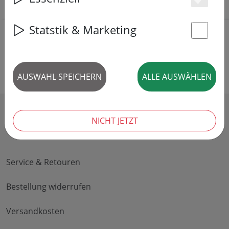
Es
Statstik & Marketing
St
AUSWAHL SPEICHERN
ALLE AUSWÄHLEN
NICHT JETZT
HILFE & INFO
Service & Retouren
Bestellung widerrufen
Versandkosten