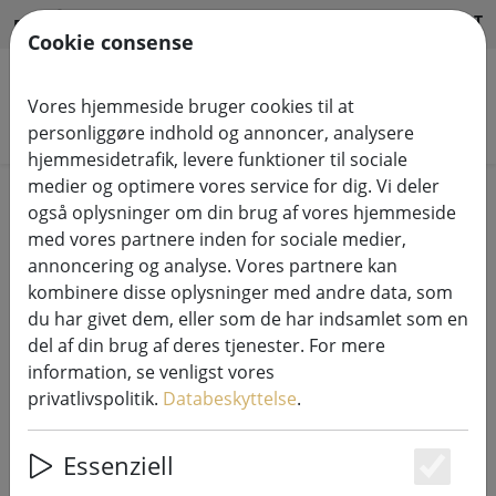
HILFE & SUPPORT
DA
Cookie consense
Vores hjemmeside bruger cookies til at
Søg efter produkter
personliggøre indhold og annoncer, analysere
hjemmesidetrafik, levere funktioner til sociale
medier og optimere vores service for dig. Vi deler
Home
Salg%
også oplysninger om din brug af vores hjemmeside
med vores partnere inden for sociale medier,
annoncering og analyse. Vores partnere kan
kombinere disse oplysninger med andre data, som
du har givet dem, eller som de har indsamlet som en
Broste Copenhagen fyrfadsstage
del af din brug af deres tjenester. For mere
Hurricane Leaf glas 8cm
information, se venligst vores
privatlivspolitik.
Databeskyttelse
.
Essenziell
59% DISCOUNT
Es