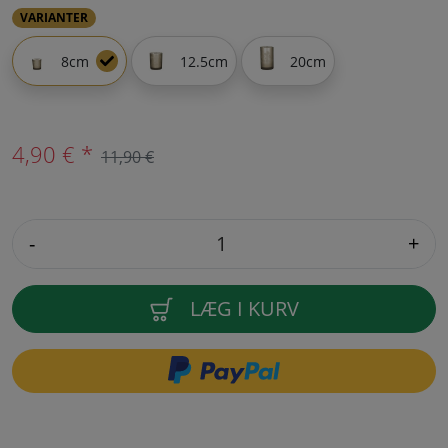
VARIANTER
8cm
12.5cm
20cm
4,90 € *
11,90 €
-
+
LÆG I KURV