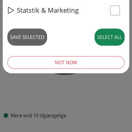
Statstik & Marketing
St
SAVE SELECTED
SELECT ALL
NOT NOW
Mere end 10 tilgængelige