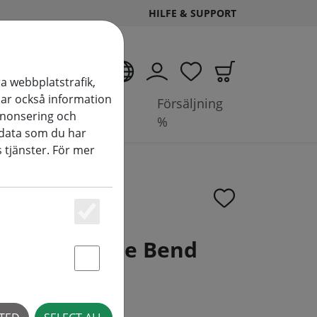
HILFE & SUPPORT
SV
a webbplatstrafik,
elar också information
Tillbehör &
Försäljning
nnonsering och
batterier
%
data som du har
 tjänster. För mer
Essenziell
hagen Candle Bend
Statstik & Marketing