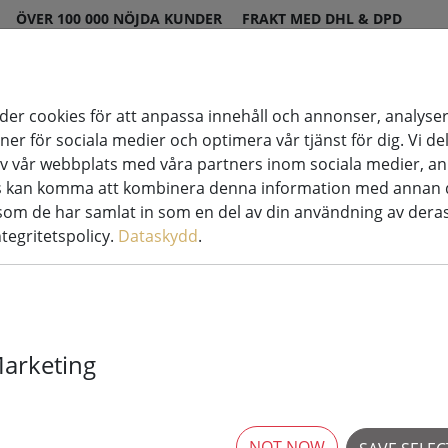
ÖVER 100 000 NÖJDA KUNDER
FRAKT MED DHL & DPD
er cookies för att anpassa innehåll och annonser, analyser
oner för sociala medier och optimera vår tjänst för dig. Vi d
st
Stearinljus
System för
v vår webbplats med våra partners inom sociala medier, a
ation
LED
ljussättning
rs kan komma att kombinera denna information med annan 
 som de har samlat in som en del av din användning av deras
ntegritetspolicy.
Dataskydd
.
Broste Copen
Marketing
16cm ljusgrå
NOT NOW