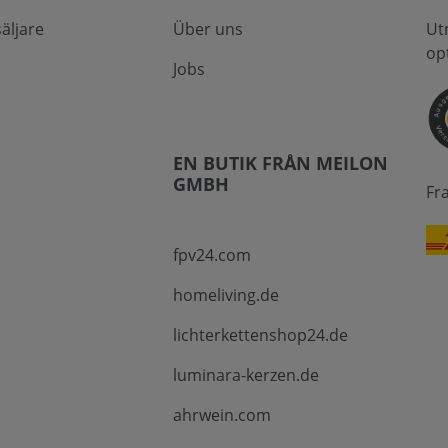
säljare
Über uns
Ut
op
Jobs
EN BUTIK FRÅN MEILON
GMBH
Fr
fpv24.com
homeliving.de
lichterkettenshop24.de
luminara-kerzen.de
ahrwein.com