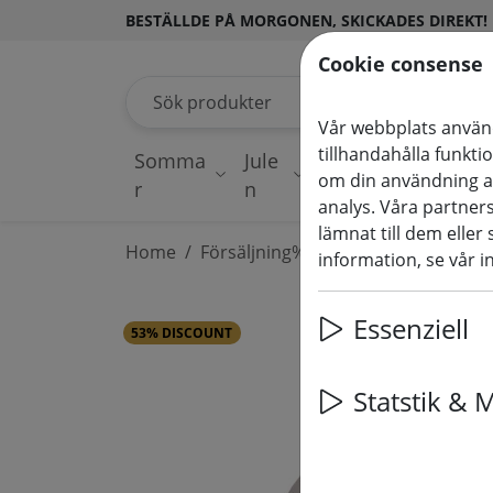
BESTÄLLDE PÅ MORGONEN, SKICKADES DIREKT!
Cookie consense
Sök produkter
Vår webbplats använd
tillhandahålla funkti
Somma
Jule
Ljusslingo
Upply
om din användning a
r
n
r
dekor
analys. Våra partne
lämnat till dem eller
Home
Försäljning%
information, se vår i
Essenziell
53% DISCOUNT
Statstik & 