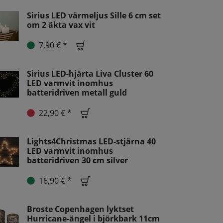
Sirius LED värmeljus Sille 6 cm set
om 2 äkta vax vit
7,90 € *
Sirius LED-hjärta Liva Cluster 60
LED varmvit inomhus
batteridriven metall guld
22,90 € *
Lights4Christmas LED-stjärna 40
LED varmvit inomhus
batteridriven 30 cm silver
16,90 € *
Broste Copenhagen lyktset
Hurricane-ängel i björkbark 11cm