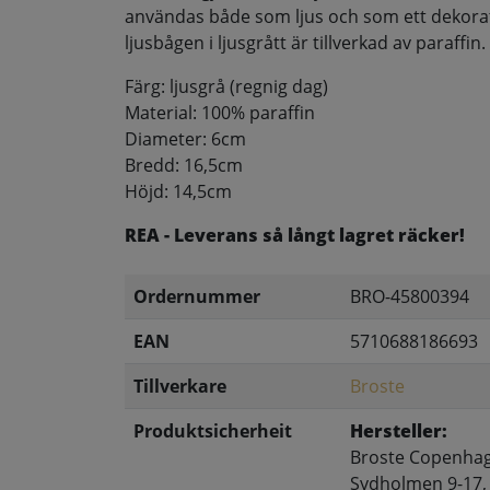
användas både som ljus och som ett dekorat
ljusbågen i ljusgrått är tillverkad av paraffi
Färg: ljusgrå (regnig dag)
Material: 100% paraffin
Diameter: 6cm
Bredd: 16,5cm
Höjd: 14,5cm
REA - Leverans så långt lagret räcker!
Ordernummer
BRO-45800394
EAN
5710688186693
Tillverkare
Broste
Produktsicherheit
Hersteller:
Broste Copenha
Sydholmen 9-17,