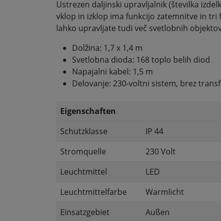
Ustrezen daljinski upravljalnik (številka izde
vklop in izklop ima funkcijo zatemnitve in tri
lahko upravljate tudi več svetlobnih objektov en
Dolžina: 1,7 x 1,4 m
Svetlobna dioda: 168 toplo belih diod
Napajalni kabel: 1,5 m
Delovanje: 230-voltni sistem, brez tran
Eigenschaften
Schutzklasse
IP 44
Stromquelle
230 Volt
Leuchtmittel
LED
Leuchtmittelfarbe
Warmlicht
Einsatzgebiet
Außen