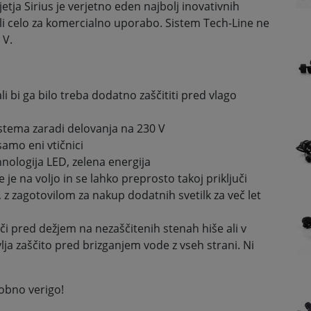
etja Sirius je verjetno eden najbolj inovativnih
ali celo za komercialno uporabo. Sistem Tech-Line ne
 V.
ali bi ga bilo treba dodatno zaščititi pred vlago
stema zaradi delovanja na 230 V
 samo eni vtičnici
nologija LED, zelena energija
 je na voljo in se lahko preprosto takoj priključi
z zagotovilom za nakup dodatnih svetilk za več let
luči pred dežjem na nezaščitenih stenah hiše ali v
ja zaščito pred brizganjem vode z vseh strani. Ni
lobno verigo!