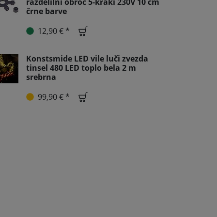
razdelilni obroč 5-kraki 230V 10 cm
črne barve
12,90 € *
Konstsmide LED vile luči zvezda
tinsel 480 LED toplo bela 2 m
srebrna
99,90 € *