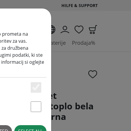
HILFE & SUPPORT
SL
zo prometa na
ritev za vas.
 luči
Dodatki in baterije
Prodaja%
i za družbena
ugimi podatki, ki ste
 informacij si oglejte
ne začetni set
Essenziell
že 168 LED toplo bela
Statstik & Marketing
1,4 m 230V črna