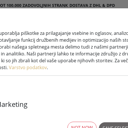
KOT 100.000 ZADOVOLJNIH STRANK
DOSTAVA Z DHL & DPD
porablja piškotke za prilagajanje vsebine in oglasov, anali
avljanje funkcij družbenih medijev in optimizacijo naših sto
Osvetljeni okraski
Sveče LED
Sistemi pravljičnih
porabi našega spletnega mesta delimo tudi z našimi partnerj
n analitiko. Naši partnerji lahko te informacije združijo z dr
emske svetlobne verige LED Tech-Line
i ki so jih zbrali kot del vaše uporabe njihovih storitev. Za več
osti.
Varstvo podatkov
.
Sirius Tech-Li
svetlobne mre
Marketing
zunanja 1,7 x 
NOT NOW