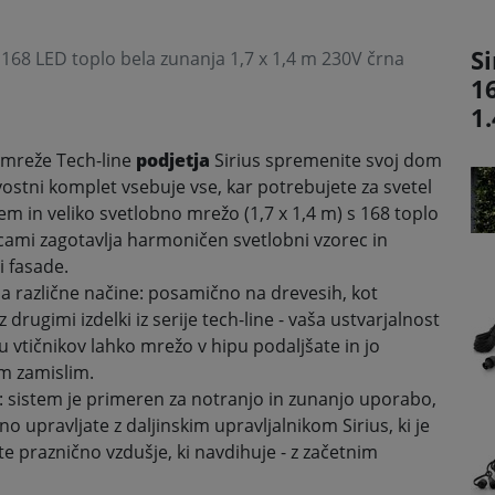
Si
 168 LED toplo bela zunanja 1,7 x 1,4 m 230V črna
1
1
mreže Tech-line
podjetja
Sirius spremenite svoj dom
ostni komplet vsebuje vse, kar potrebujete za svetel
čem in veliko svetlobno mrežo (1,7 x 1,4 m) s 168 toplo
cami zagotavlja harmoničen svetlobni vzorec in
i fasade
.
a različne načine: posamično na drevesih, kot
 drugimi izdelki iz serije tech-line - vaša ustvarjalnost
 vtičnikov lahko mrežo v hipu podaljšate in jo
im zamislim
.
i: sistem je primeren za notranjo in zunanjo uporabo,
 upravljate z daljinskim upravljalnikom Sirius, ki je
ite praznično vzdušje, ki navdihuje - z začetnim