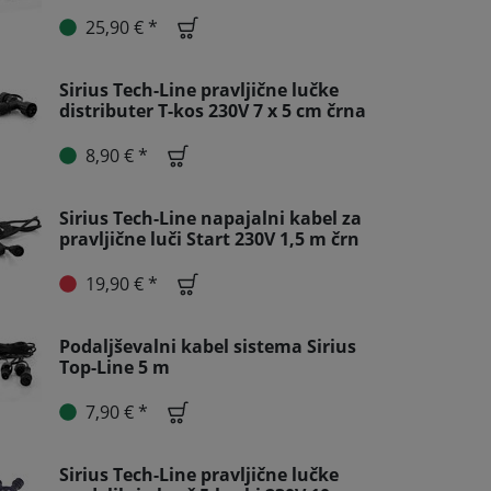
25,90 € *
Sirius Tech-Line pravljične lučke
distributer T-kos 230V 7 x 5 cm črna
8,90 € *
Sirius Tech-Line napajalni kabel za
pravljične luči Start 230V 1,5 m črn
19,90 € *
Podaljševalni kabel sistema Sirius
Top-Line 5 m
7,90 € *
Sirius Tech-Line pravljične lučke