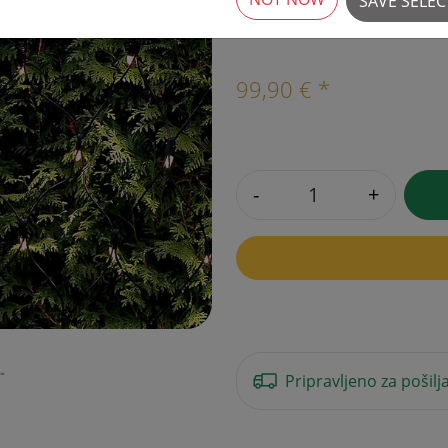
SAVE SELE
6 Na voljo
›
99,90 € *
-
+
Pripravljeno za pošilj