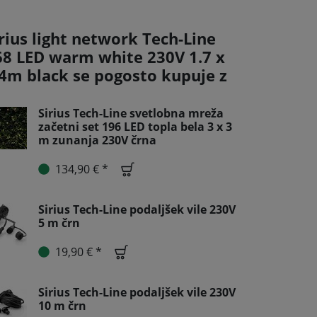
rius light network Tech-Line
68 LED warm white 230V 1.7 x
.4m black se pogosto kupuje z
Sirius Tech-Line svetlobna mreža
začetni set 196 LED topla bela 3 x 3
m zunanja 230V črna
134,90 € *
Sirius Tech-Line podaljšek vile 230V
5 m črn
19,90 € *
Sirius Tech-Line podaljšek vile 230V
10 m črn