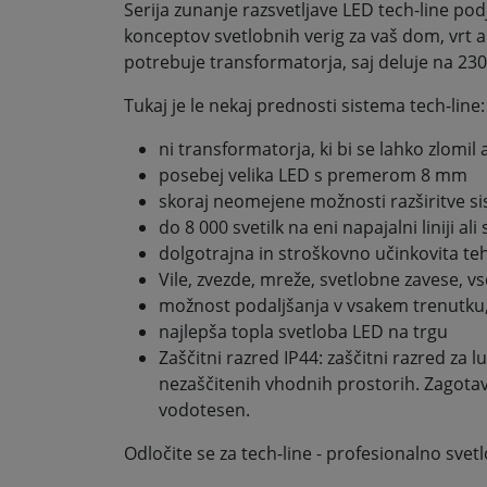
Serija zunanje razsvetljave LED tech-line podj
konceptov svetlobnih verig za vaš dom, vrt 
potrebuje transformatorja, saj deluje na 230
Tukaj je le nekaj prednosti sistema tech-line:
ni transformatorja, ki bi se lahko zlomil 
posebej velika LED s premerom 8 mm
skoraj neomejene možnosti razširitve si
do 8 000 svetilk na eni napajalni liniji ali
dolgotrajna in stroškovno učinkovita teh
Vile, zvezde, mreže, svetlobne zavese, vse
možnost podaljšanja v vsakem trenutku, 
najlepša topla svetloba LED na trgu
Zaščitni razred IP44: zaščitni razred za 
nezaščitenih vhodnih prostorih. Zagotavl
vodotesen.
Odločite se za tech-line - profesionalno svet