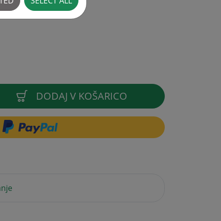
CTED
SELECT ALL
DODAJ V KOŠARICO
anje