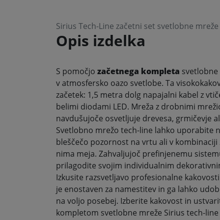
Sirius Tech-Line začetni set svetlobne mreže
Opis izdelka
S pomočjo
začetnega kompleta
svetlobne 
v atmosfersko oazo svetlobe. Ta visokokakov
začetek: 1,5 metra dolg napajalni kabel z vti
belimi diodami LED. Mreža z drobnimi mreži
navdušujoče osvetljuje drevesa, grmičevje al
Svetlobno mrežo tech-line lahko uporabite n
bleščečo pozornost na vrtu ali v kombinaciji z
nima meja. Zahvaljujoč prefinjenemu sistemu
prilagodite svojim individualnim dekorativn
Izkusite razsvetljavo profesionalne kakovost
je enostaven za namestitev in ga lahko udobno
na voljo posebej. Izberite kakovost in ustvar
kompletom svetlobne mreže Sirius tech-line