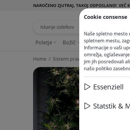
NAROČENO ZJUTRAJ, TAKOJ ODPOSLANO!
VEČ 
Cookie consense
Iskanje izdelkov
Naše spletno mesto u
spletnem mestu, zagot
Poletje
Božič
Pravljične lučke
Informacije o vaši u
omrežja, oglaševanje i
Home
Sistemi pravljičnih luči
230V sist
jim jih posredovali al
našo politiko zasebn
Essenziell
Statstik & 