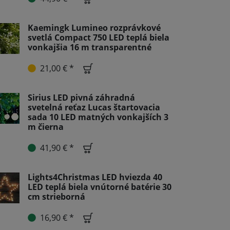
Kaemingk Lumineo rozprávkové
svetlá Compact 750 LED teplá biela
vonkajšia 16 m transparentné
21,00 € *
Sirius LED pivná záhradná
svetelná reťaz Lucas štartovacia
sada 10 LED matných vonkajších 3
m čierna
41,90 € *
Lights4Christmas LED hviezda 40
LED teplá biela vnútorné batérie 30
cm strieborná
16,90 € *