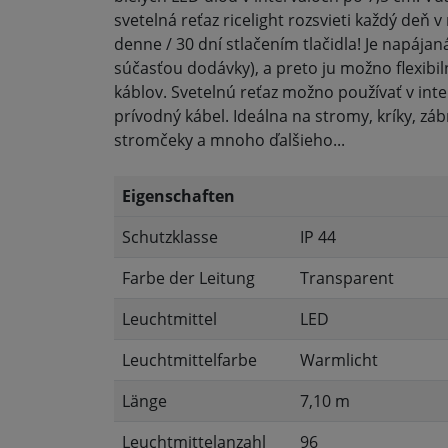
svetelná reťaz ricelight rozsvieti každý deň
denne / 30 dní stlačením tlačidla! Je napájan
súčasťou dodávky), a preto ju možno flexibi
káblov. Svetelnú reťaz možno používať v inter
prívodný kábel. Ideálna na stromy, kríky, záb
stromčeky a mnoho ďalšieho...
Eigenschaften
Schutzklasse
IP 44
Farbe der Leitung
Transparent
Leuchtmittel
LED
Leuchtmittelfarbe
Warmlicht
Länge
7,10 m
Leuchtmittelanzahl
96