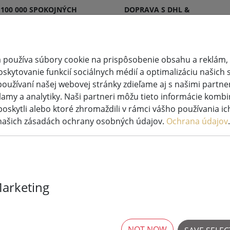
 100 000 SPOKOJNÝCH
DOPRAVA S DHL &
KOV
DPD
 používa súbory cookie na prispôsobenie obsahu a reklám, 
kytovanie funkcií sociálnych médií a optimalizáciu našich s
oužívaní našej webovej stránky zdieľame aj s našimi partner
svetlená
Sviečky
Systémy rozprávkový
lamy a analytiky. Naši partneri môžu tieto informácie kombi
ekorácia
LED
svetiel
poskytli alebo ktoré zhromaždili v rámci vášho používania ich
 našich zásadách ochrany osobných údajov.
Ochrana údajov
.
Marketing
Lumineo Dura
svetlá Basic 9
vonkajšia 7,1
NOT NOW