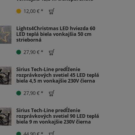
12,00 € *
Lights4Christmas LED hviezda 60
LED teplá biela vonkajšia 50 cm
strieborná
27,90 € *
Sirius Tech-Line predĺženie
rozprávkových svetiel 45 LED teplá
biela 4,5 m vonkajšie 230V čierna
27,90 € *
Sirius Tech-Line predĺženie
rozprávkových svetiel 90 LED teplá
biela 9 m vonkajšie 230V čierna
44,90 € *