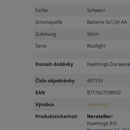
Farbe
Schwarz
Stromquelle
Batterie 3x1,5V AA
Zuleitung
50cm
Serie
Ricelight
Rozsah dodávky
Kaemingk Durawise 
Číslo objednávky
497193
EAN
8717427598592
Výrobca
Kaemingk
Produktsicherheit
Hersteller:
Kaemingk B.V.