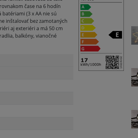
 v rovnakom čase na 6 hodín
á batériami (3 x AA nie sú
lne inštalovať bez zamotaných
iéri aj exteriéri a má 50 cm
radlia, balkóny, vianočné