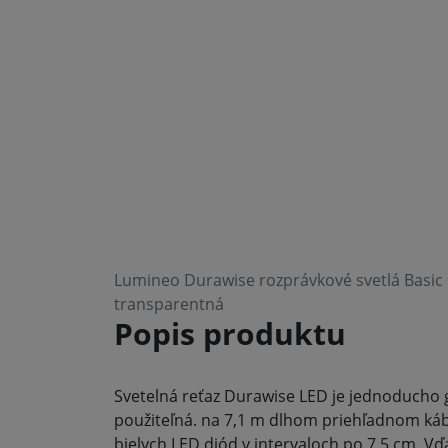
Lumineo Durawise rozprávkové svetlá Basic 9
transparentná
Popis produktu
Svetelná reťaz Durawise LED je jednoducho 
použiteľná. na 7,1 m dlhom priehľadnom kábl
bielych LED diód v intervaloch po 7,5 cm. Vď