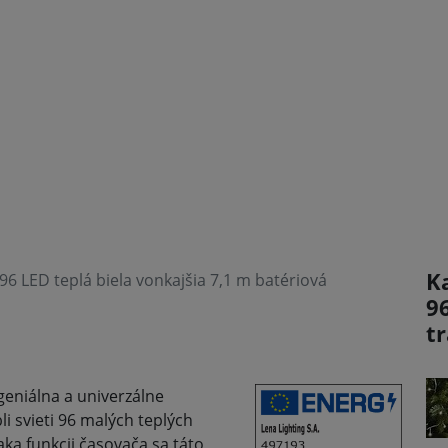
Ka
6 LED teplá biela vonkajšia 7,1 m batériová
9
t
geniálna a univerzálne
i svieti 96 malých teplých
aka funkcii časovača sa táto