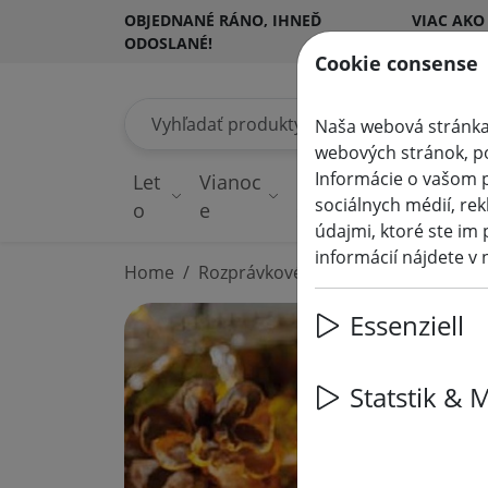
OBJEDNANÉ RÁNO, IHNEĎ
VIAC AKO
ODOSLANÉ!
ZÁKAZNÍ
Cookie consense
Vyhľadať produkty
Naša webová stránka
webových stránok, pos
Informácie o vašom p
Let
Vianoc
Rozprávkové
O
sociálnych médií, rek
o
e
svetlá
d
údajmi, ktoré ste im 
informácií nájdete v
Home
Rozprávkové svetlá
Essenziell
Statstik & 