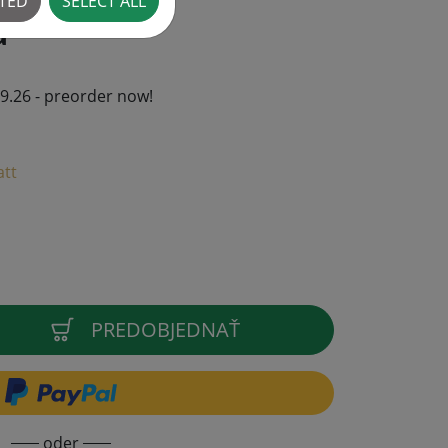
CTED
SELECT ALL
á
09.26 - preorder now!
att
PREDOBJEDNAŤ
oder