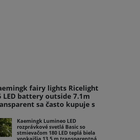
emingk fairy lights Ricelight
6 LED battery outside 7.1m
ransparent sa často kupuje s
Kaemingk Lumineo LED
rozprávkové svetlá Basic so
stmievačom 180 LED teplá biela
vonkajšia 13,5 m transparentná