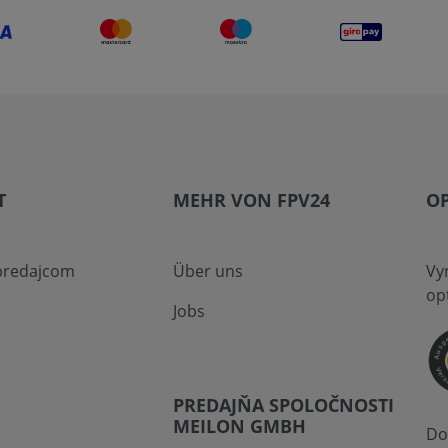
T
MEHR VON FPV24
O
 predajcom
Über uns
Vy
op
Jobs
PREDAJŇA SPOLOČNOSTI
MEILON GMBH
Do