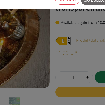
SAVE SELE
transparentn
›
Available again from 18.
Produktdatenbl
11,90 € *
-
+