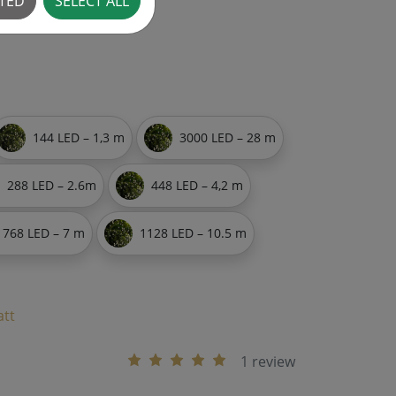
CTED
SELECT ALL
144 LED – 1,3 m
3000 LED – 28 m
288 LED – 2.6m
448 LED – 4,2 m
768 LED – 7 m
1128 LED – 10.5 m
att
1 review