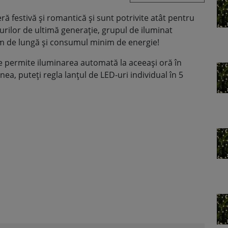
ă festivă și romantică și sunt potrivite atât pentru
-urilor de ultimă generație, grupul de iluminat
em de lungă și consumul minim de energie!
re permite iluminarea automată la aceeași oră în
ea, puteți regla lanțul de LED-uri individual în 5