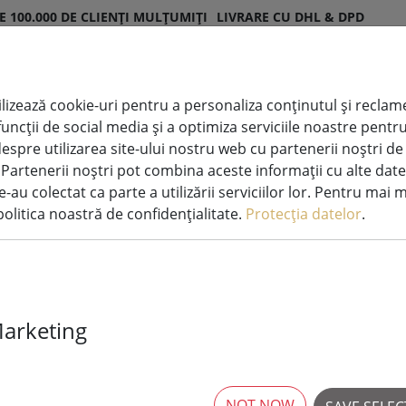
E 100.000 DE CLIENȚI MULȚUMIȚI
LIVRARE CU DHL & DPD
lizează cookie-uri pentru a personaliza conținutul și reclamel
i funcții de social media și a optimiza serviciile noastre pen
orațiuni
Lumânări
Sisteme de lumini
espre utilizarea site-ului nostru web cu partenerii noștri de
minate
LED
zână
. Partenerii noștri pot combina aceste informații cu alte date
e-au colectat ca parte a utilizării serviciilor lor. Pentru mai 
olitica noastră de confidențialitate.
Protecția datelor
.
Kaemingk Lumi
Marketing
lumină 1512 LE
14 m negru
NOT NOW