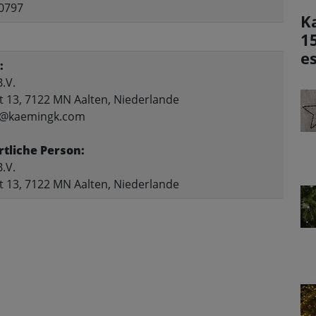
0797
K
1
e
:
.V.
t 13, 7122 MN Aalten, Niederlande
fo@kaemingk.com
tliche Person:
.V.
t 13, 7122 MN Aalten, Niederlande