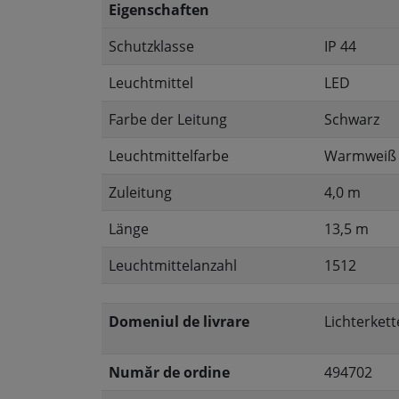
Eigenschaften
Schutzklasse
IP 44
Leuchtmittel
LED
Farbe der Leitung
Schwarz
Leuchtmittelfarbe
Warmweiß
Zuleitung
4,0 m
Länge
13,5 m
Leuchtmittelanzahl
1512
Domeniul de livrare
Lichterket
Număr de ordine
494702