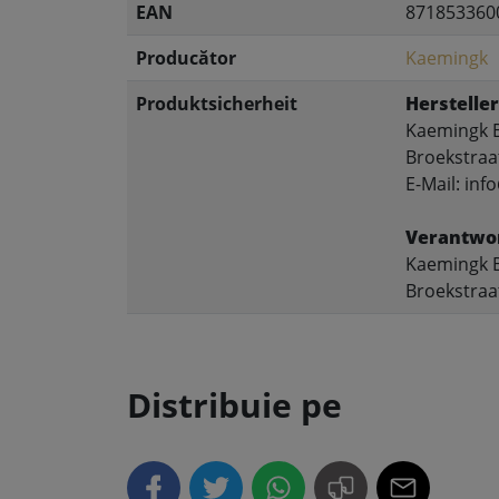
EAN
871853360
Producător
Kaemingk
Produktsicherheit
Hersteller
Kaemingk B
Broekstraa
E-Mail: in
Verantwor
Kaemingk B
Broekstraa
Distribuie pe