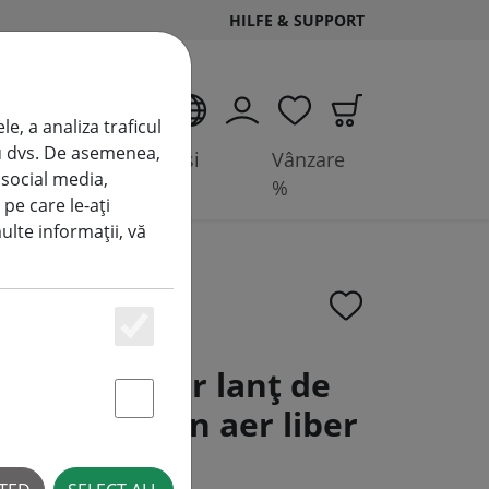
HILFE & SUPPORT
RO
e, a analiza traficul
tru dvs. De asemenea,
 de
Accesorii și
Vânzare
 social media,
baterii
%
 pe care le-ați
multe informații, vă
Essenziell
neo cluster lanț de
D alb cald în aer liber
Statstik & Marketing