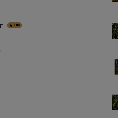
r
5.00
)