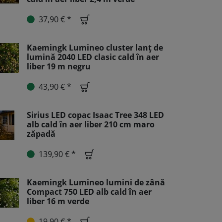
37,90 € *
Kaemingk Lumineo cluster lanț de
lumină 2040 LED clasic cald în aer
liber 19 m negru
43,90 € *
Sirius LED copac Isaac Tree 348 LED
alb cald în aer liber 210 cm maro
zăpadă
139,90 € *
Kaemingk Lumineo lumini de zână
Compact 750 LED alb cald în aer
liber 16 m verde
19,90 € *