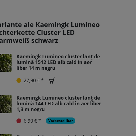
ariante ale Kaemingk Lumineo
ichterkette Cluster LED
armweiß schwarz
Kaemingk Lumineo cluster lanț de
lumină 1512 LED alb cald în aer
liber 14 m negru
27,90 € *
Kaemingk Lumineo cluster lanț de
lumină 144 LED alb cald în aer liber
1,3 m negru
6,90 € *
Vorbestellbar