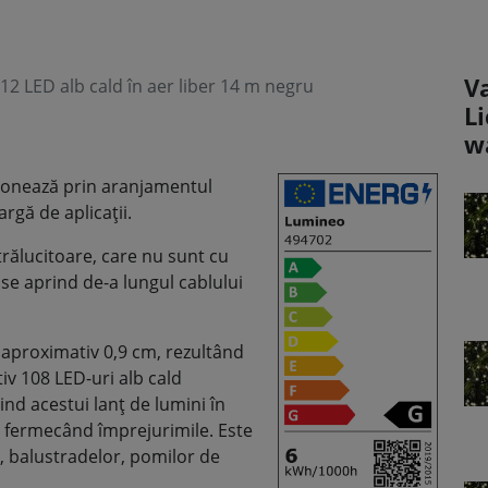
V
2 LED alb cald în aer liber 14 m negru
L
w
ionează prin aranjamentul
rgă de aplicații.
trălucitoare, care nu sunt cu
se aprind de-a lungul cablului
e aproximativ 0,9 cm, rezultând
iv 108 LED-uri alb cald
nd acestui lanț de lumini în
 fermecând împrejurimile. Este
r, balustradelor, pomilor de