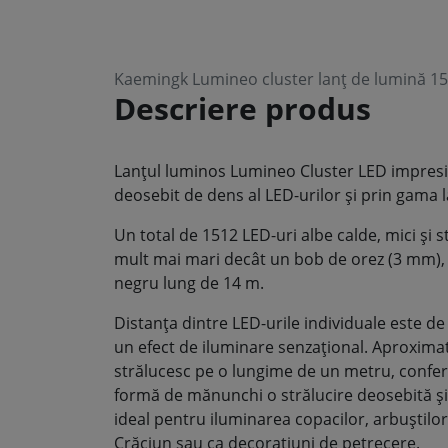
Kaemingk Lumineo cluster lanț de lumină 151
Descriere produs
Lanțul luminos Lumineo Cluster LED impres
deosebit de dens al LED-urilor și prin gama la
Un total de 1512 LED-uri albe calde, mici și s
mult mai mari decât un bob de orez (3 mm), 
negru lung de 14 m.
Distanța dintre LED-urile individuale este d
un efect de iluminare senzațional. Aproximat
strălucesc pe o lungime de un metru, conferi
formă de mănunchi o strălucire deosebită și
ideal pentru iluminarea copacilor, arbuștilo
Crăciun sau ca decorațiuni de petrecere.