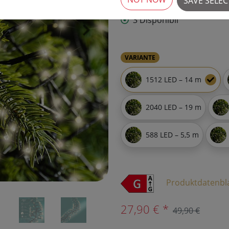
SAVE SELE
3 Disponibil
›
VARIANTE
1512 LED – 14 m
2040 LED – 19 m
588 LED – 5,5 m
Produktdatenbl
27,90 € *
49,90 €