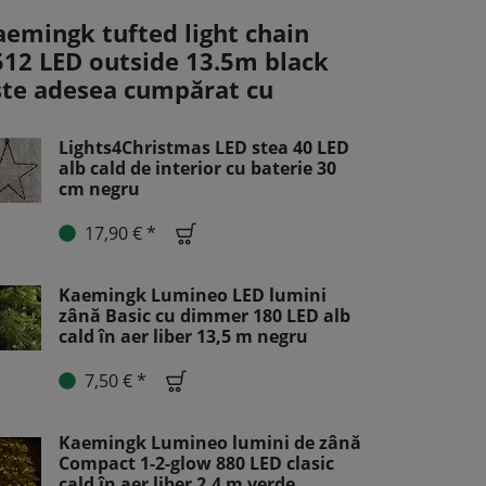
aemingk tufted light chain
512 LED outside 13.5m black
ste adesea cumpărat cu
Lights4Christmas LED stea 40 LED
alb cald de interior cu baterie 30
cm negru
17,90 € *
Kaemingk Lumineo LED lumini
zână Basic cu dimmer 180 LED alb
cald în aer liber 13,5 m negru
7,50 € *
Kaemingk Lumineo lumini de zână
Compact 1-2-glow 880 LED clasic
cald în aer liber 2,4 m verde