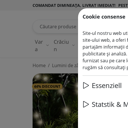
COMANDAT DIMINEAȚA, LIVRAT IMEDIAT!
PEST
Cookie consense
Căutare produse
Site-ul nostru web uti
site-ului web, a ofer
Var
Crăciu
Lumini de
Dec
partajăm informații d
a
n
zână
ilu
publicitate și analiză
furnizat sau pe care l
Home
Lumini de zână
rugăm să consultați p
Essenziell
44% DISCOUNT
Statstik & 