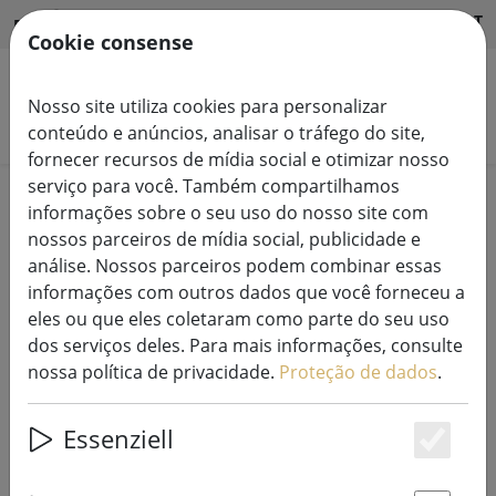
HILFE & SUPPORT
PT
Cookie consense
Nosso site utiliza cookies para personalizar
Pesquisar produtos
conteúdo e anúncios, analisar o tráfego do site,
fornecer recursos de mídia social e otimizar nosso
serviço para você. Também compartilhamos
Home
Sistemas de luzes de fadas
informações sobre o seu uso do nosso site com
correntes de luz do sistema Tech-Line LED 230V
nossos parceiros de mídia social, publicidade e
análise. Nossos parceiros podem combinar essas
informações com outros dados que você forneceu a
eles ou que eles coletaram como parte do seu uso
dos serviços deles. Para mais informações, consulte
Extensão de luzes de fadas Sirius
nossa política de privacidade.
Proteção de dados
.
Tech-Line 230V 15 m preto
Essenziell
Es