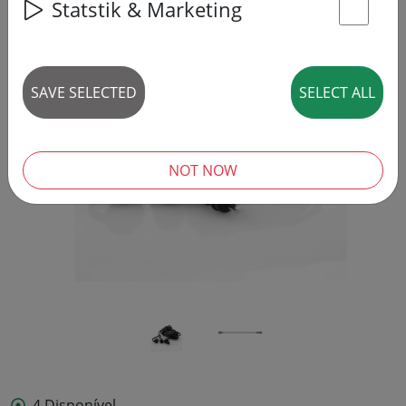
Statstik & Marketing
St
SAVE SELECTED
SELECT ALL
‹
›
NOT NOW
4 Disponível