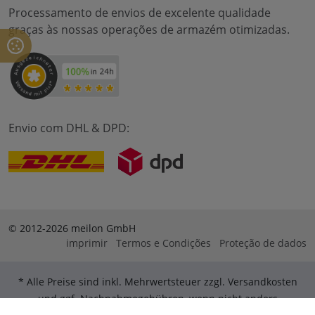
Processamento de envios de excelente qualidade
graças às nossas operações de armazém otimizadas.
Envio com DHL & DPD:
© 2012-2026 meilon GmbH
imprimir
Termos e Condições
Proteção de dados
* Alle Preise sind inkl. Mehrwertsteuer zzgl. Versandkosten
und ggf. Nachnahmegebühren, wenn nicht anders