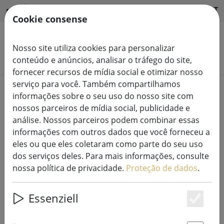
HILFE & SUPPORT
PT
Cookie consense
Nosso site utiliza cookies para personalizar
Pesquisar produtos
conteúdo e anúncios, analisar o tráfego do site,
fornecer recursos de mídia social e otimizar nosso
serviço para você. Também compartilhamos
Home
Luzes de fadas
informações sobre o seu uso do nosso site com
nossos parceiros de mídia social, publicidade e
análise. Nossos parceiros podem combinar essas
informações com outros dados que você forneceu a
eles ou que eles coletaram como parte do seu uso
Lumineo Durawise luzes de fadas
dos serviços deles. Para mais informações, consulte
Basic 96 LED branco quente para
nossa política de privacidade.
Proteção de dados
.
exterior 7,1 m transparente a
pilhas
Essenziell
Es