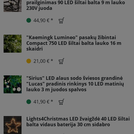
prailginimas 90 LED šiltai balta 9 m lauko
230V juoda
44,90 € *
"Kaemingk Lumineo" pasakų žibintai
Compact 750 LED šiltai balta lauko 16 m
skaidri
21,00 € *
"Sirius" LED alaus sodo šviesos grandinė
"Lucas" pradinis rinkinys 10 LED matinių
lauko 3 m juodos spalvos
41,90 € *
Lights4Christmas LED žvaigždė 40 LED šiltai
balta vidaus baterija 30 cm sidabro