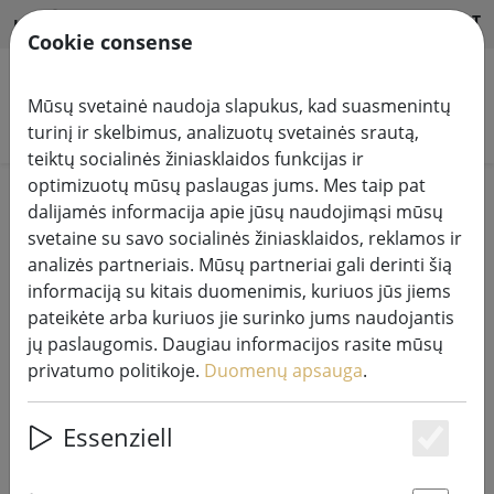
HILFE & SUPPORT
LT
Cookie consense
Mūsų svetainė naudoja slapukus, kad suasmenintų
Ieškoti produktų
turinį ir skelbimus, analizuotų svetainės srautą,
teiktų socialinės žiniasklaidos funkcijas ir
optimizuotų mūsų paslaugas jums. Mes taip pat
Home
Pasakų žibintai
dalijamės informacija apie jūsų naudojimąsi mūsų
svetaine su savo socialinės žiniasklaidos, reklamos ir
analizės partneriais. Mūsų partneriai gali derinti šią
informaciją su kitais duomenimis, kuriuos jūs jiems
pateikėte arba kuriuos jie surinko jums naudojantis
"Lumineo Durawise" pasakų
jų paslaugomis. Daugiau informacijos rasite mūsų
žibintai "Basic" 96 LED šiltos baltos
privatumo politikoje.
Duomenų apsauga
.
spalvos lauko 7,1 m baterijomis
maitinami skaidrūs
Essenziell
Es