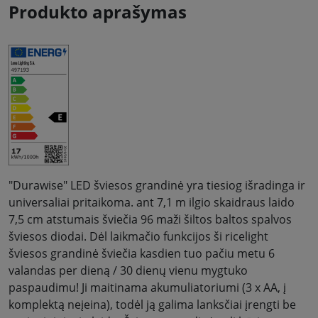
Produkto aprašymas
"Durawise" LED šviesos grandinė yra tiesiog išradinga ir
universaliai pritaikoma. ant 7,1 m ilgio skaidraus laido
7,5 cm atstumais šviečia 96 maži šiltos baltos spalvos
šviesos diodai. Dėl laikmačio funkcijos ši ricelight
šviesos grandinė šviečia kasdien tuo pačiu metu 6
valandas per dieną / 30 dienų vienu mygtuko
paspaudimu! Ji maitinama akumuliatoriumi (3 x AA, į
komplektą neįeina), todėl ją galima lanksčiai įrengti be