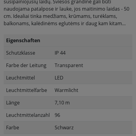
susipainiojusių laidų. Šviesos grandinė gali būti
naudojama patalpose ir lauke, jos maitinimo laidas - 50
cm. Idealiai tinka medžiams, krūmams, turėklams,
balkonams, kalėdinėms eglutėms ir daug kam kitam...
Eigenschaften
Schutzklasse
IP 44
Farbe der Leitung
Transparent
Leuchtmittel
LED
Leuchtmittelfarbe
Warmlicht
Länge
7,10 m
Leuchtmittelanzahl
96
Farbe
Schwarz