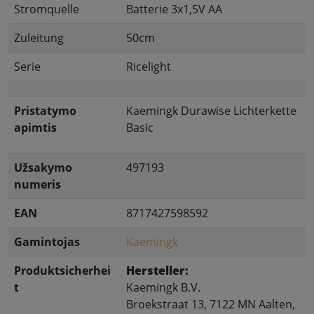
Stromquelle
Batterie 3x1,5V AA
Zuleitung
50cm
Serie
Ricelight
Pristatymo
Kaemingk Durawise Lichterkette
apimtis
Basic
Užsakymo
497193
numeris
EAN
8717427598592
Gamintojas
Kaemingk
Produktsicherhei
Hersteller:
t
Kaemingk B.V.
Broekstraat 13, 7122 MN Aalten,