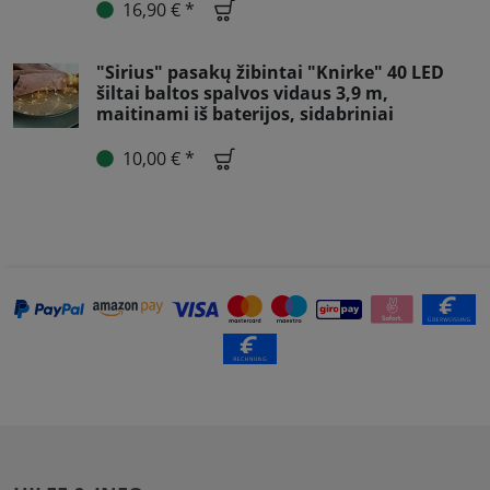
16,90 € *
"Sirius" pasakų žibintai "Knirke" 40 LED
šiltai baltos spalvos vidaus 3,9 m,
maitinami iš baterijos, sidabriniai
10,00 € *