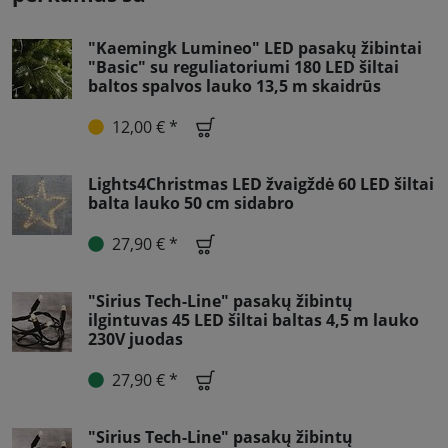
"Kaemingk Lumineo" LED pasakų žibintai
"Basic" su reguliatoriumi 180 LED šiltai
baltos spalvos lauko 13,5 m skaidrūs
12,00 € *
Lights4Christmas LED žvaigždė 60 LED šiltai
balta lauko 50 cm sidabro
27,90 € *
"Sirius Tech-Line" pasakų žibintų
ilgintuvas 45 LED šiltai baltas 4,5 m lauko
230V juodas
27,90 € *
"Sirius Tech-Line" pasakų žibintų