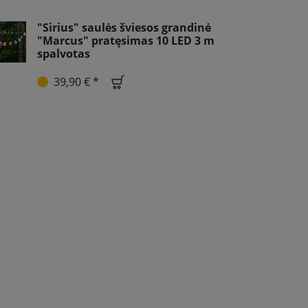
"Sirius" saulės šviesos grandinė
"Marcus" pratęsimas 10 LED 3 m
spalvotas
39,90 € *