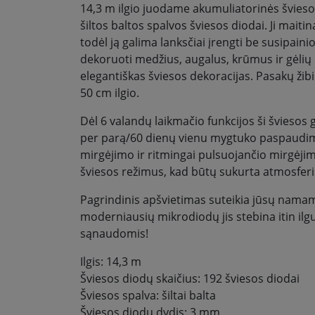
14,3 m ilgio juodame akumuliatorinės švieso
šiltos baltos spalvos šviesos diodai. Ji mait
todėl ją galima lanksčiai įrengti be susipaini
dekoruoti medžius, augalus, krūmus ir gėlių
elegantiškas šviesos dekoracijas. Pasakų žibi
50 cm ilgio.
Dėl 6 valandų laikmačio funkcijos ši šviesos
per parą/60 dienų vienu mygtuko paspaudimu
mirgėjimo ir ritmingai pulsuojančio mirgėjim
šviesos režimus, kad būtų sukurta atmosferi
Pagrindinis apšvietimas suteikia jūsų namam
moderniausių mikrodiodų jis stebina itin ilg
sąnaudomis!
Ilgis: 14,3 m
Šviesos diodų skaičius: 192 šviesos diodai
Šviesos spalva: šiltai balta
Šviesos diodų dydis: 3 mm