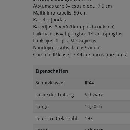
Atstumas tarp šviesos diodų: 7,5 cm
Maitinimo kabelis: 50 cm
Kabelis: juodas
Baterijos: 3 × AA (į komplektą neįeina)
Laikmatis: 6 val. įjungtas, 18 val. išjungtas
Funkcijos: 8 - įsk. Mirksėjimas
Naudojimo sritis: lauke / viduje
Gaminio IP klasė: IP-44 (atsparus purslams)
Eigenschaften
Schutzklasse
IP44
Farbe der Leitung
Schwarz
Länge
14,30 m
Leuchtmittelanzahl
192