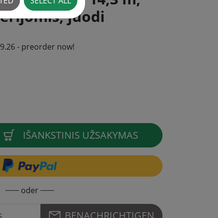
CTED
SELECT ALL
erijomis, juodi
09.26 - preorder now!
IŠANKSTINIS UŽSAKYMAS
oder
BENACHRICHTIGEN