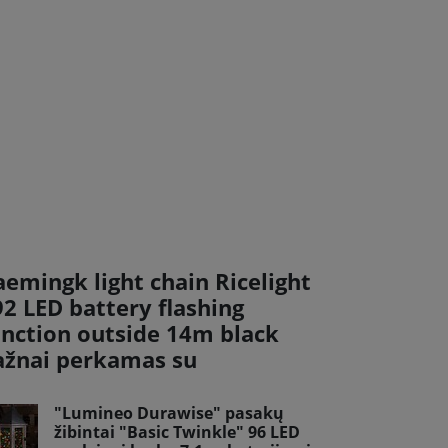
aemingk light chain Ricelight
92 LED battery flashing
unction outside 14m black
ažnai perkamas su
"Lumineo Durawise" pasakų
žibintai "Basic Twinkle" 96 LED