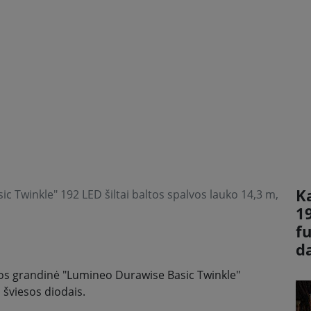
K
c Twinkle" 192 LED šiltai baltos spalvos lauko 14,3 m,
1
f
d
os grandinė "Lumineo Durawise Basic Twinkle"
 šviesos diodais.