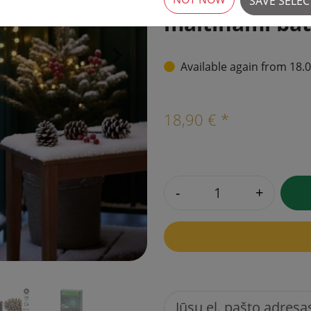
SAVE SELE
maitinami bat
›
Available again from 18.
18,90 € *
-
+