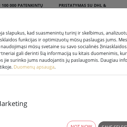
 100 000 PATENKINTŲ
PRISTATYMAS SU DHL &
DPD
a slapukus, kad suasmenintų turinį ir skelbimus, analizuotų
iasklaidos funkcijas ir optimizuotų mūsų paslaugas jums. Mes
 naudojimąsi mūsų svetaine su savo socialinės žiniasklaidos,
pšviesta
Žvakės
Pasakų šviesos
tneriai gali derinti šią informaciją su kitais duomenimis, kur
pdaila
LED
sistemos
os jie surinko jums naudojantis jų paslaugomis. Daugiau inf
tikoje.
Duomenų apsauga
.
Marketing
"Lumineo Dur
žibintai "Basi
šiltai baltos 
NOT NOW