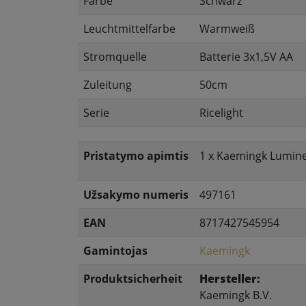
Farbe
Schwarz
Leuchtmittelfarbe
Warmweiß
Stromquelle
Batterie 3x1,5V AA
Zuleitung
50cm
Serie
Ricelight
Pristatymo apimtis
1 x Kaemingk Lumine
Užsakymo numeris
497161
EAN
8717427545954
Gamintojas
Kaemingk
Produktsicherheit
Hersteller:
Kaemingk B.V.