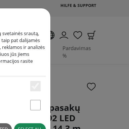
HILFE & SUPPORT
 svetainės srautą,
LT
 taip pat dalijamės
 reklamos ir analizės
Priedai ir
Pardavimas
iuos jūs jiems
baterijos
%
ormacijos rasite
Essenziell
awise" LED pasakų
Statstik & Marketing
c Twinkle" 192 LED
spalvos lauko 14,3 m,