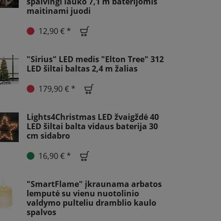
spalvingi lauko 7,1 m baterijomis
maitinami juodi
12,90 € *
"Sirius" LED medis "Elton Tree" 312
LED šiltai baltas 2,4 m žalias
179,90 € *
Lights4Christmas LED žvaigždė 40
LED šiltai balta vidaus baterija 30
cm sidabro
16,90 € *
"SmartFlame" įkraunama arbatos
lemputė su vienu nuotolinio
valdymo pulteliu dramblio kaulo
spalvos