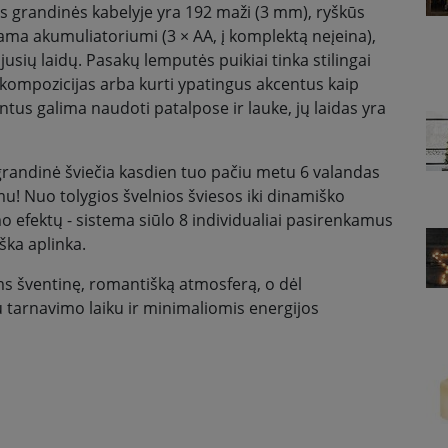
s grandinės kabelyje yra 192 maži (3 mm), ryškūs
inama akumuliatoriumi (3 × AA, į komplektą neįeina),
ojusių laidų. Pasakų lemputės puikiai tinka stilingai
 kompozicijas arba kurti ypatingus akcentus kaip
ntus galima naudoti patalpose ir lauke, jų laidas yra
 grandinė šviečia kasdien tuo pačiu metu 6 valandas
! Nuo tolygios švelnios šviesos iki dinamiško
o efektų - sistema siūlo 8 individualiai pasirenkamus
ška aplinka.
s šventinę, romantišką atmosferą, o dėl
u tarnavimo laiku ir minimaliomis energijos