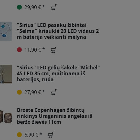
29,90 € *
"Sirius" LED pasakų žibintai
"Selma" kriauklė 20 LED vidaus 2
m baterija veikianti mėlyna
11,90 € *
"Sirius" LED gėlių šakelė "Michel"
45 LED 85 cm, maitinama iš
baterijos, ruda
27,90 € *
Broste Copenhagen žibintų
rinkinys Uraganinis angelas iš
beržo žievės 11cm
6,90 € *