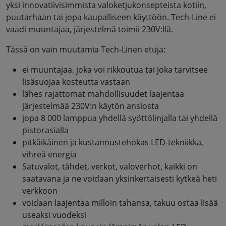
yksi innovatiivisimmista valoketjukonsepteista kotiin,
puutarhaan tai jopa kaupalliseen käyttöön. Tech-Line ei
vaadi muuntajaa, järjestelmä toimii 230V:llä.
Tässä on vain muutamia Tech-Linen etuja:
ei muuntajaa, joka voi rikkoutua tai joka tarvitsee
lisäsuojaa kosteutta vastaan
lähes rajattomat mahdollisuudet laajentaa
järjestelmää 230V:n käytön ansiosta
jopa 8 000 lamppua yhdellä syöttölinjalla tai yhdellä
pistorasialla
pitkäikäinen ja kustannustehokas LED-tekniikka,
vihreä energia
Satuvalot, tähdet, verkot, valoverhot, kaikki on
saatavana ja ne voidaan yksinkertaisesti kytkeä heti
verkkoon
voidaan laajentaa milloin tahansa, takuu ostaa lisää
useaksi vuodeksi