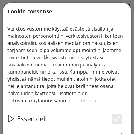
HILFE & SUPPORT
FI
Cookie consense
Verkkosivustomme käyttää evästeitä sisällön ja
Hae tuotteita
mainosten personointiin, verkkosivuston liikenteen
analysointiin, sosiaalisen median ominaisuuksien
tarjoamiseen ja palvelumme optimointiin. Jaamme
Home
Fairy lights -järjestelmät
myös tietoja verkkosivustomme käytöstäsi
230V LED Tech-Line-järjestelmän valoketjut
sosiaalisen median, mainonnan ja analytiikan
kumppaneidemme kanssa. Kumppanimme voivat
yhdistää nämä tiedot muihin tietoihin, jotka olet
heille antanut tai joita he ovat keränneet osana
palveluiden käyttöäsi. Lisätietoja on
Sirius Tech-Line satuvalojen jatko
tietosuojakäytännössämme.
Tietosuoja
.
230V 5 m musta
Essenziell
Es