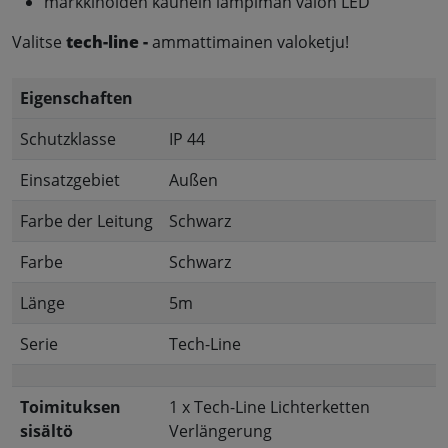
markkinoiden kaunein lämpimän valon LED
Valitse
tech-line -
ammattimainen valoketju!
Eigenschaften
Schutzklasse
IP 44
Einsatzgebiet
Außen
Farbe der Leitung
Schwarz
Farbe
Schwarz
Länge
5m
Serie
Tech-Line
Toimituksen
1 x Tech-Line Lichterketten
sisältö
Verlängerung