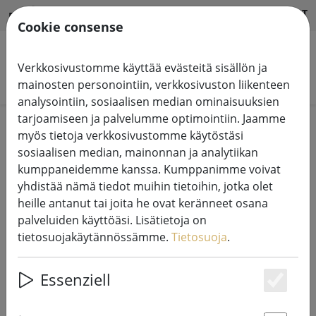
HILFE & SUPPORT
FI
Cookie consense
Verkkosivustomme käyttää evästeitä sisällön ja
Hae tuotteita
mainosten personointiin, verkkosivuston liikenteen
analysointiin, sosiaalisen median ominaisuuksien
tarjoamiseen ja palvelumme optimointiin. Jaamme
Home
Myynti%
myös tietoja verkkosivustomme käytöstäsi
sosiaalisen median, mainonnan ja analytiikan
kumppaneidemme kanssa. Kumppanimme voivat
yhdistää nämä tiedot muihin tietoihin, jotka olet
heille antanut tai joita he ovat keränneet osana
Broste Copenhagen Kynttilä Bend
palveluiden käyttöäsi. Lisätietoja on
16cm vaaleanharmaa
tietosuojakäytännössämme.
Tietosuoja
.
Essenziell
Es
53% DISCOUNT