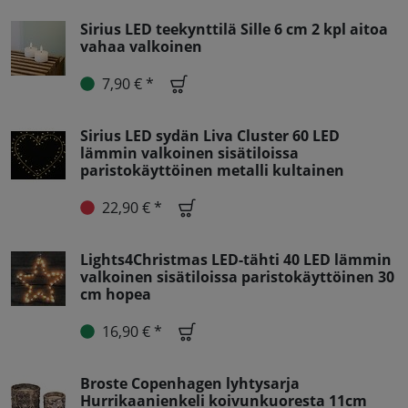
Sirius LED teekynttilä Sille 6 cm 2 kpl aitoa
vahaa valkoinen
7,90 € *
Sirius LED sydän Liva Cluster 60 LED
lämmin valkoinen sisätiloissa
paristokäyttöinen metalli kultainen
22,90 € *
Lights4Christmas LED-tähti 40 LED lämmin
valkoinen sisätiloissa paristokäyttöinen 30
cm hopea
16,90 € *
Broste Copenhagen lyhtysarja
Hurrikaanienkeli koivunkuoresta 11cm