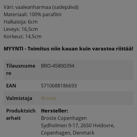
Väri: vaaleanharmaa (sadepäivä)
Materiaali: 100% parafiini
Halkaisija: 6cm
Leveys: 16,5cm
Korkeus: 14,5cm
MYYNTI - Toimitus niin kauan kuin varastoa riittää!
Tilausnume
BRO-45800394
ro
EAN
5710688186693
Valmistaja
Broste
Produktsich
Hersteller:
erheit
Broste Copenhagen
Sydholmen 9-17, 2650 Hvidovre,
Copenhagen, Denmark