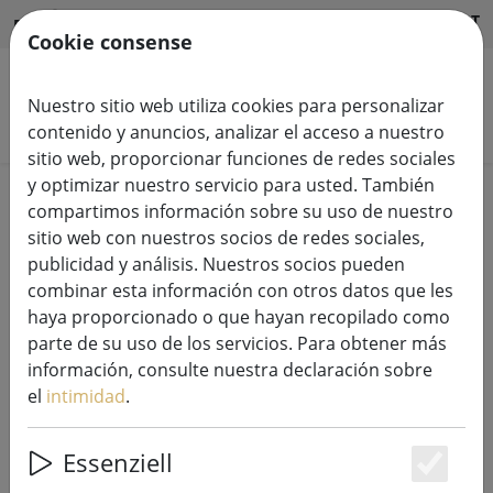
HILFE & SUPPORT
ES
Cookie consense
Nuestro sitio web utiliza cookies para personalizar
Buscar productos
contenido y anuncios, analizar el acceso a nuestro
sitio web, proporcionar funciones de redes sociales
y optimizar nuestro servicio para usted. También
Home
Velas LED
compartimos información sobre su uso de nuestro
sitio web con nuestros socios de redes sociales,
publicidad y análisis. Nuestros socios pueden
combinar esta información con otros datos que les
haya proporcionado o que hayan recopilado como
Mando a distancia Homeart Deluxe
parte de su uso de los servicios. Para obtener más
para velas LED negro
información, consulte nuestra declaración sobre
el
intimidad
.
Essenziell
Es