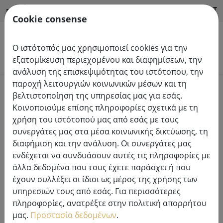
HILFE & SUPPORT
EL
Cookie consense
Ο ιστότοπός μας χρησιμοποιεί cookies για την
Αναζήτηση προϊόντων
εξατομίκευση περιεχομένου και διαφημίσεων, την
ανάλυση της επισκεψιμότητας του ιστότοπου, την
παροχή λειτουργιών κοινωνικών μέσων και τη
Home
Συστήματα φώτων νεράιδων
βελτιστοποίηση της υπηρεσίας μας για εσάς.
φωτεινές αλυσίδες συστήματος Tech-Line LED 230V
Κοινοποιούμε επίσης πληροφορίες σχετικά με τη
χρήση του ιστότοπού μας από εσάς με τους
συνεργάτες μας στα μέσα κοινωνικής δικτύωσης, τη
διαφήμιση και την ανάλυση. Οι συνεργάτες μας
ενδέχεται να συνδυάσουν αυτές τις πληροφορίες με
Sirius Tech-Line ice crystal light
άλλα δεδομένα που τους έχετε παράσχει ή που
curtain starter set 100 LED ζεστό
έχουν συλλέξει οι ίδιοι ως μέρος της χρήσης των
λευκό 2,5 x 0,6 m εξωτερικού
υπηρεσιών τους από εσάς. Για περισσότερες
χώρου 230V μαύρο
πληροφορίες, ανατρέξτε στην πολιτική απορρήτου
μας.
Προστασία δεδομένων
.