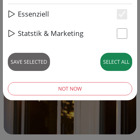
Essenziell
Es
Statstik & Marketing
St
SAVE SELECTED
SELECT ALL
‹
›
NOT NOW