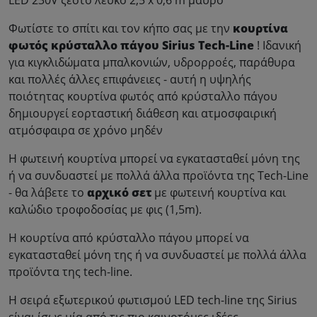
LED 230V ζεστό λευκό 2,5 x 0,6 m μαύρο
Φωτίστε το σπίτι και τον κήπο σας με την
κουρτίνα
φωτός κρύσταλλο πάγου Sirius Tech-Line
! Ιδανική
για κιγκλιδώματα μπαλκονιών, υδρορροές, παράθυρα
και πολλές άλλες επιφάνειες - αυτή η υψηλής
ποιότητας κουρτίνα φωτός από κρύσταλλο πάγου
δημιουργεί εορταστική διάθεση και ατμοσφαιρική
ατμόσφαιρα σε χρόνο μηδέν
Η φωτεινή κουρτίνα μπορεί να εγκατασταθεί μόνη της
ή να συνδυαστεί με πολλά άλλα προϊόντα της Tech-Line
- θα λάβετε το
αρχικό σετ
με φωτεινή κουρτίνα και
καλώδιο τροφοδοσίας με φις (1,5m).
Η κουρτίνα από κρύσταλλο πάγου μπορεί να
εγκατασταθεί μόνη της ή να συνδυαστεί με πολλά άλλα
προϊόντα της tech-line.
Η σειρά εξωτερικού φωτισμού LED tech-line της Sirius