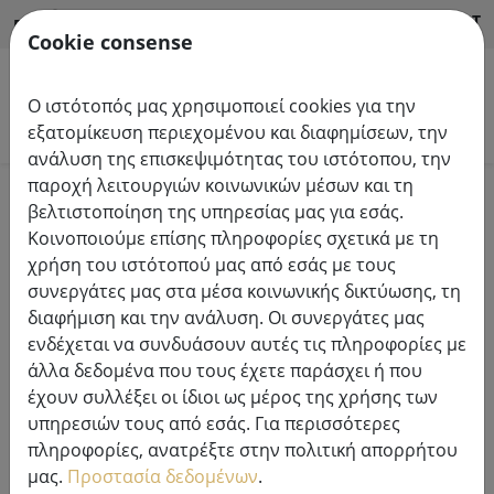
HILFE & SUPPORT
EL
Cookie consense
Ο ιστότοπός μας χρησιμοποιεί cookies για την
Αναζήτηση προϊόντων
εξατομίκευση περιεχομένου και διαφημίσεων, την
ανάλυση της επισκεψιμότητας του ιστότοπου, την
παροχή λειτουργιών κοινωνικών μέσων και τη
Home
Συστήματα φώτων νεράιδων
βελτιστοποίηση της υπηρεσίας μας για εσάς.
φωτεινές αλυσίδες συστήματος Tech-Line LED 230V
Κοινοποιούμε επίσης πληροφορίες σχετικά με τη
χρήση του ιστότοπού μας από εσάς με τους
συνεργάτες μας στα μέσα κοινωνικής δικτύωσης, τη
διαφήμιση και την ανάλυση. Οι συνεργάτες μας
ενδέχεται να συνδυάσουν αυτές τις πληροφορίες με
Καλώδιο τροφοδοσίας Sirius Tech-
άλλα δεδομένα που τους έχετε παράσχει ή που
Line fairy lights Start 230V 1,5 m
έχουν συλλέξει οι ίδιοι ως μέρος της χρήσης των
μαύρο
υπηρεσιών τους από εσάς. Για περισσότερες
πληροφορίες, ανατρέξτε στην πολιτική απορρήτου
μας.
Προστασία δεδομένων
.