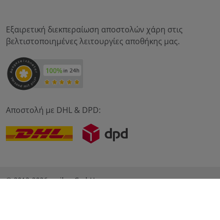
Εξαιρετική διεκπεραίωση αποστολών χάρη στις
βελτιστοποιημένες λειτουργίες αποθήκης μας.
Αποστολή με DHL & DPD:
© 2012-2026 meilon GmbH
αποτύπωμα
Όροι και Προϋποθέσεις
Προστασία δεδομένων
* Alle Preise sind inkl. Mehrwertsteuer zzgl. Versandkosten