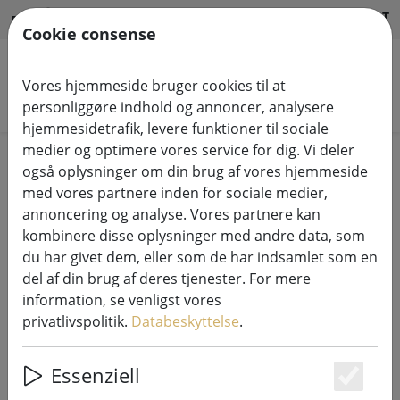
HILFE & SUPPORT
DA
Cookie consense
Vores hjemmeside bruger cookies til at
Søg efter produkter
personliggøre indhold og annoncer, analysere
hjemmesidetrafik, levere funktioner til sociale
medier og optimere vores service for dig. Vi deler
Home
Systemer til lyskæder
også oplysninger om din brug af vores hjemmeside
230V LED Tech-Line systemlyskæder
med vores partnere inden for sociale medier,
annoncering og analyse. Vores partnere kan
kombinere disse oplysninger med andre data, som
du har givet dem, eller som de har indsamlet som en
del af din brug af deres tjenester. For mere
Sirius Tech-Line lyskæder
information, se venligst vores
forsyningskabel Start 230V 1,5 m
privatlivspolitik.
Databeskyttelse
.
sort
Essenziell
Es