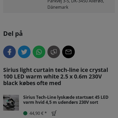
Parkvej 3-5, DK-3450 Allerød,
Dänemark
Del på
Sirius light curtain tech-line ice crystal
100 LED warm white 2.5 x 0.6m 230V
black købes ofte med
Sirius Tech-Line lyskæde startsæt 45 LED
varm hvid 4,5 m udendørs 230V sort
44,90 € *