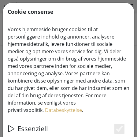
HILFE & SUPPORT
DA
Cookie consense
Vores hjemmeside bruger cookies til at
Søg efter produkter
personliggøre indhold og annoncer, analysere
hjemmesidetrafik, levere funktioner til sociale
medier og optimere vores service for dig. Vi deler
Home
Systemer til lyskæder
også oplysninger om din brug af vores hjemmeside
230V LED Tech-Line systemlyskæder
med vores partnere inden for sociale medier,
annoncering og analyse. Vores partnere kan
kombinere disse oplysninger med andre data, som
du har givet dem, eller som de har indsamlet som en
del af din brug af deres tjenester. For mere
Sirius Tech-Line ice crystal
information, se venligst vores
lysgardin startsæt 100 LED varm
privatlivspolitik.
Databeskyttelse
.
hvid 2,5 x 0,6 m udendørs 230V sort
Essenziell
Es